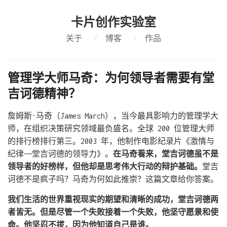
卡片创作实验室
关于
/
博客
/
作品
管理学大师马奇：为何领导者需要有堂
吉诃德精神？
詹姆斯·马奇（James March），当今最具影响力的管理学大
师，在组织决策研究领域最负盛名。全球 200 位管理大师
的排行榜排行第三。2003 年，他制作电影纪录片《激情与
纪律——堂吉诃德的领导力》。
在马奇看来，堂吉诃德虽不是
领导者的好榜样，但他却是思考伟大行动的辩护基础。
堂吉
诃德不是疯子吗？马奇为何如此推崇？这篇文章给你答案。
我们生活的世界重视现实的期望和清晰的成功，堂吉诃德两
者皆无。但是尽管一个失败接着一个失败，他坚守愿景和使
命。他坚忍不拔，因为他知道自己是谁。