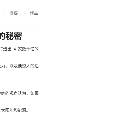
/
博客
/
作品
力的秘密
）打造出 4 家数十亿的
象力，以及他惊人的适
传统的观点认为，如果
、太阳能和能源。