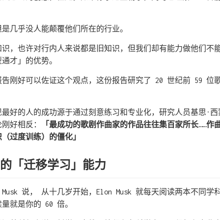
但是几乎没人能颠覆他们所在的行业。
知识，也许对行内人来说都是旧知识，但我们却有能力做他们不
型通才」的优势。
告刚好可以佐证这个观点，这份报告研究了 20 世纪前 59 
最好的人的成功源于通过刻意练习和专业化，研究人员基思·西蒙顿（D
结论刚好相反：
「最成功的歌剧作曲家的作品往往集百家所长……作
识（过度训练）的僵化」
强大的「迁移学习」能力
l Musk 说， 从十几岁开始，Elon Musk 就每天阅读两本不
读量就是你的 60 倍。