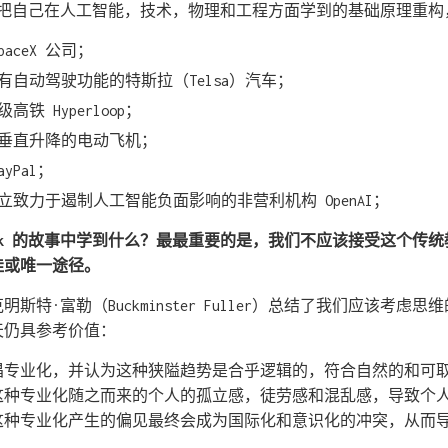
移，把自己在人工智能，技术，物理和工程方面学到的基础原理重
aceX 公司；
有自动驾驶功能的特斯拉（Telsa）汽车；
铁 Hyperloop；
垂直升降的电动飞机；
yPal；
致力于遏制人工智能负面影响的非营利机构 OpenAI；
 Musk 的故事中学到什么？最最重要的是，我们不应该接受这个传
佳或唯一途径。
斯特·富勒（Buckminster Fuller）总结了我们应该考虑
天仍具参考价值：
倡专业化，并认为这种狭隘趋势是合乎逻辑的，符合自然的和可
这种专业化随之而来的个人的孤立感，徒劳感和混乱感，导致个
这种专业化产生的偏见最终会成为国际化和意识化的冲突，从而