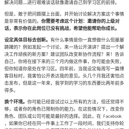
解决问题……进行艰难谈话就像邀请自己到学习区的前排。
但是，敢于把问题摆上台面，并开始讨论解决方案这个事情
是非常有价值的。
你需要考虑这个计划：邀请你的上级对
话，表示你在此岗位已没有挑战，希望他能帮助你成长。
设定具体目标去创新。
有什么事情是你一直想做什么但屡屡
踌躇的？例如发起一个讨论，来一场公开演讲？提出一个解
决工作顽疾的新方案？建议团队改变新协作流程？来！告诉
自己，你将在接下来的三个月内做这件事，你可能会失败，
但你知道你是处在学习区。四年前，当我设定每周写一篇博
客目标时，我害怕公开表达我的意见。头几个月我还害怕点
击发布，但是这一年来，我学到的学习的东西要比两年前多
得多。
换个环境。
你可能已经尝试过以上所有的方法，但还觉得不
够，或者你的角色已限制你的能力。在这些情况下，改变你
角色、团队或公司可能是最好的选择。因此，在 Facebook
，如果你已经在同一件事上工作了一段时间，我们支持你轮