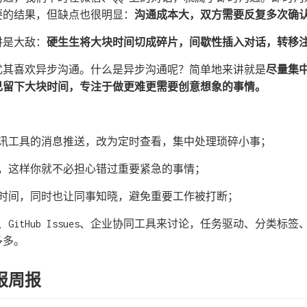
要的结果，但缺点也很明显：
沟通成本大，双方需要反复多次确
讲是大敌：
硬生生将大块时间切成碎片，间歇性插入对话，转移
尤其喜欢异步沟通。什么是异步沟通呢？简单地来讲就是
尽量集
己留下大块时间，专注于做更难更需要创意想象的事情。
通讯工具的消息推送，改为定时查看，集中处理琐碎小事；
通，这样你就不必担心错过重要紧急的事情；
扰时间，同时也让同事知晓，避免重要工作被打断；
GitHub Issues、企业协同工具来讨论，任务驱动、分类标
多多。
报周报