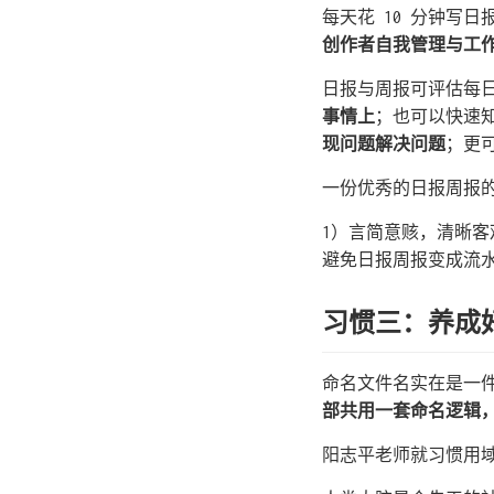
每天花 10 分钟写日
创作者自我管理与工
日报与周报可评估每
事情上
；也可以快速
现问题解决问题
；更
一份优秀的日报周报
1）言简意赅，清晰
避免日报周报变成流
习惯三：养成
命名文件名实在是一
部共用一套命名逻辑
阳志平老师就习惯用