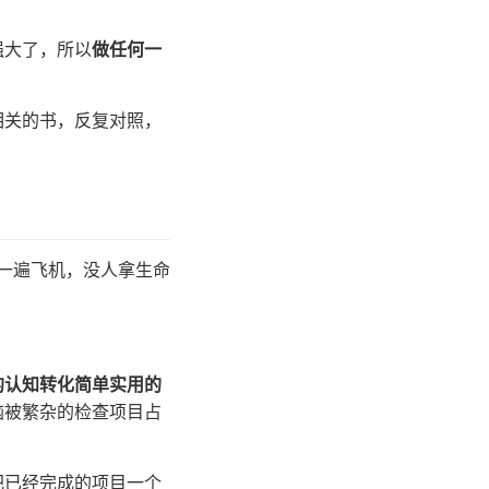
强大了，所以
做任何一
相关的书，反复对照，
查一遍飞机，没人拿生命
的认知转化简单实用的
脑被繁杂的检查项目占
把已经完成的项目一个