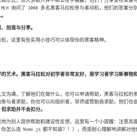
比赛形式，但大多数人并不那么在乎输赢，他们十分享受在黑客
MLH 询问了 2000 多名黑客马拉松参与者动机，他们的答案分
人。
习、创造与分享。
拉松，这里有些实用小技巧可以体现你的黑客精神。
学的艺术。黑客马拉松对初学者非常友好，是学习者学习新事物
队交沟通，了解他们在做什么，也可以申请帮助，黑客马拉松的
向参与者求助，你也可以向组织者，导师或赞助商求助，他们也
，但求助并不会扣分。
能地为别人提供帮助和建设性反馈，这里有一个小提醒：注意态
你怎么连 Node.js 都不知道？！），而是耐心理解地讲解对