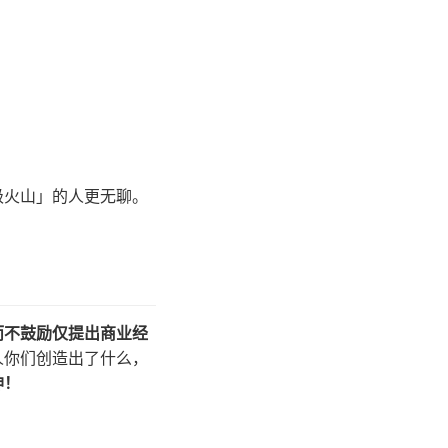
级火山」的人更无聊。
而不鼓励仅提出商业经
人你们创造出了什么，
神！