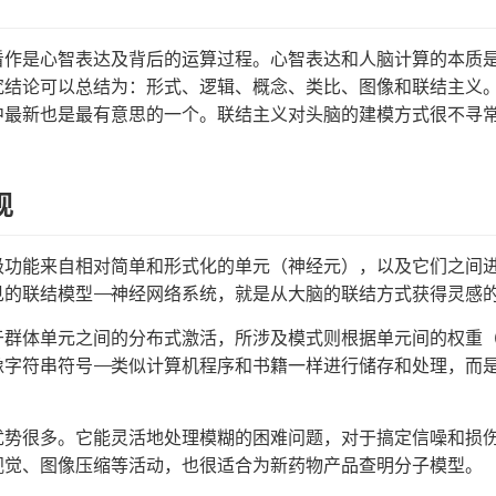
看作是心智表达及背后的运算过程。心智表达和人脑计算的本质
究结论可以总结为：形式、逻辑、概念、类比、图像和联结主义
中最新也是最有意思的一个。联结主义对头脑的建模方式很不寻
现
级功能来自相对简单和形式化的单元（神经元），以及它们之间
的联结模型——神经网络系统，就是从大脑的联结方式获得灵感
于群体单元之间的分布式激活，所涉及模式则根据单元间的权重
像字符串符号——类似计算机程序和书籍一样进行储存和处理，而
优势很多。它能灵活地处理模糊的困难问题，对于搞定信噪和损
视觉、图像压缩等活动，也很适合为新药物产品查明分子模型。