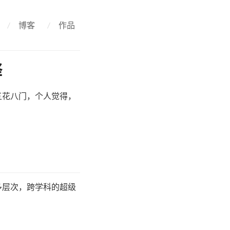
/
博客
/
作品
释
五花八门，个人觉得，
多层次，跨学科的超级