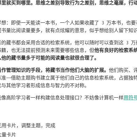
哪里就买到哪里。思维之差别导致行为之差别，思维之毫厘，行
想：即使一天能读一本书，一个人如果收藏了 3 万本书，也要花
藏书量比阅读量要多，就有点炫耀的意思，似乎想给别人留下知
的藏书都会采用合适的检索系统，他可以随时可以查到这 3 
书籍，也无法提前预测未来需要哪些信息，但
他有良好的检索系
么他的藏书量多于可能的阅读量也就很合理了。
当作管理知识的手段，将藏书当作他们大脑的扩展。
他们购买、
标准——借助主题购书建立属于他们自己的信息检索系统，占据独
就与其他学习者形成信息与智力的不对称。
能像高阶学习者一样构建信息处理接口？不妨像计算机一样
用符
 删除无用卡片，调整主题，完成
出大量卡片