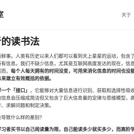
室
关于
者的读书法
新鲜事。人类有历史以来人们都可以看到天上星星的运动，包含
所有信息。我们不缺少信息，尤其是互联网高度发达的现在，信
然而，
每个人每天拥有的时间没变，可用来消化信息的时间也没
息来建立有效概括的依据。
样一个「接口」
，它能够对大量信息进行识别、获取和选择性吸
的信息会压缩成简洁但又包含了巨大信息量的定律与思维模型，
考、求解问题和制定决策。
会导致什么样的差别？
学习者买书以自己阅读量为限，自己能读多少就买多少，而高阶