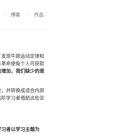
/
博客
/
作品
了发现牛顿运动定律和
息革命使每个人可获取
能增加，我们缺少的是
收，并转换成适合内部
高阶学习者借助这些定
学习者以学习主题为