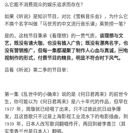
么它能不消费观众的娱乐追求而存在？
如果《听说》是知识节目，对比《雪枫音乐会》，为什么它
不换个名字叫做「马世芳的中文流行音乐课」乘势捞一笔？
是的，这档节目秉承《看理想》的一贯气质，
谈理想与文
艺，既没有请大咖，也没有植入广告；既没有漂亮名字，也
没有营销推广，但每一集都凝聚了制作人心血与真诚，电
视制作的形式，付费节目的精良，明显不符合时下风气。
且看《听说》第二季的节目单：
第一集《乱世中的小确幸》说的是《何日君再来》的前世今
生，你可能以为《何日君再来》是八十年代的作品，但早在
1937 年，周璇就已经唱了出来，只不过彼此抗日战争爆
发，且这首歌只不过是上海影视工业流水下的电影插曲，到
1939 年，日本人改写歌词翻唱传开，再回到被李香兰（其
实李香兰也是日本人）翻唱。