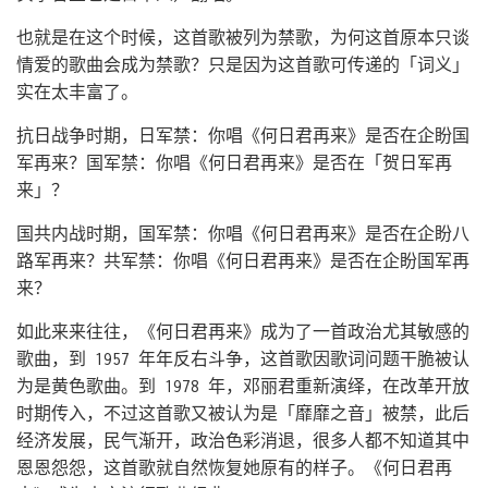
也就是在这个时候，这首歌被列为禁歌，为何这首原本只谈
情爱的歌曲会成为禁歌？只是因为这首歌可传递的「词义」
实在太丰富了。
抗日战争时期，日军禁：你唱《何日君再来》是否在企盼国
军再来？国军禁：你唱《何日君再来》是否在「贺日军再
来」？
国共内战时期，国军禁：你唱《何日君再来》是否在企盼八
路军再来？共军禁：你唱《何日君再来》是否在企盼国军再
来？
如此来来往往，《何日君再来》成为了一首政治尤其敏感的
歌曲，到 1957 年年反右斗争，这首歌因歌词问题干脆被认
为是黄色歌曲。到 1978 年，邓丽君重新演绎，在改革开放
时期传入，不过这首歌又被认为是「靡靡之音」被禁，此后
经济发展，民气渐开，政治色彩消退，很多人都不知道其中
恩恩怨怨，这首歌就自然恢复她原有的样子。《何日君再