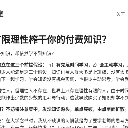
室
关于
有限理性榨干你的付费知识？
多知识，却依然学不到知识？
立在这三个前提假设： 1）有充足时间学习，2）会主动学习，
很少人能满足这三个假设，知识付费人群大多是上班族，没有太
响下一起学习，学会知识没有机会实践，也很少主动思考，学会
理性人，但理性人不存在，世界上只存在理性有限的人，由于时
只能作出少数的少数的思考与行动，这就导致购买了知识却学不
习？不妨将注意集中，发现知识源头，单点突破，由点至面扩散
法：在大学念书时，我从不缺课的习惯就是为了要学老师的思考
。有一次，赫舒拉发（J. Hirshleifer）在课后来问我：