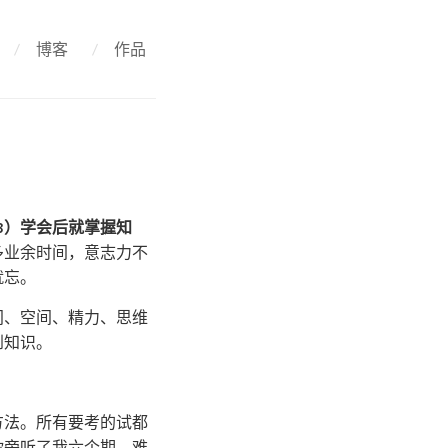
/
博客
/
作品
3）学会后就掌握知
多业余时间，意志力不
就忘。
间、空间、精力、思维
到知识。
。
方法。所有要考的试都
「你旁听了我六个期，难