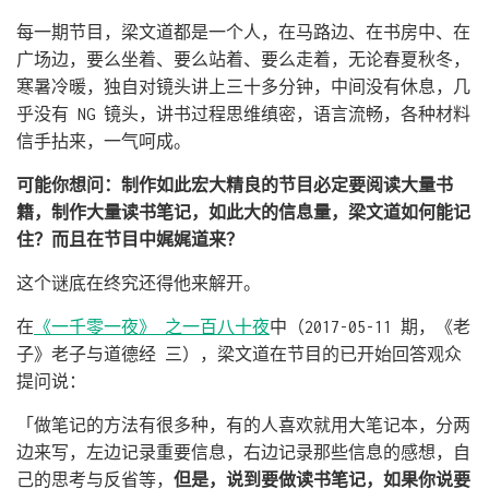
每一期节目，梁文道都是一个人，在马路边、在书房中、在
广场边，要么坐着、要么站着、要么走着，无论春夏秋冬，
寒暑冷暖，独自对镜头讲上三十多分钟，中间没有休息，几
乎没有 NG 镜头，讲书过程思维缜密，语言流畅，各种材料
信手拈来，一气呵成。
可能你想问：制作如此宏大精良的节目必定要阅读大量书
籍，制作大量读书笔记，如此大的信息量，梁文道如何能记
住？而且在节目中娓娓道来？
这个谜底在终究还得他来解开。
在
《一千零一夜》 之一百八十夜
中（2017-05-11 期，《老
子》老子与道德经 三），梁文道在节目的已开始回答观众
提问说：
「做笔记的方法有很多种，有的人喜欢就用大笔记本，分两
边来写，左边记录重要信息，右边记录那些信息的感想，自
己的思考与反省等，
但是，说到要做读书笔记，如果你说要