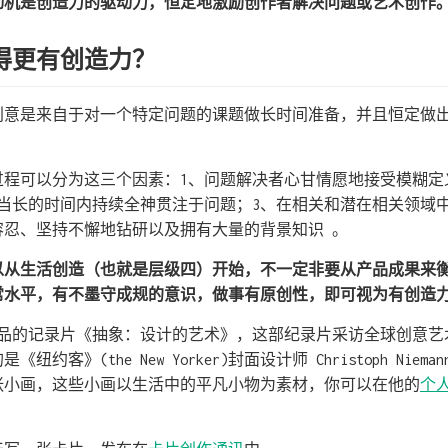
动机是创造力的驱动力，恒定地激励创作者解决问题或艺术创作
得更有创造力？
创意是来自于对一个特定问题的课题做长时间准备，并且恒定做
过程可以分为这三个因素：1、问题解决者心甘情愿地接受模糊定
当长的时间内持续全神贯注于问题；3、在相关和潜在相关领域中
容忍、坚持不懈地钻研以及拥有大量的背景知识 。
以从生活创造（也就是层级四）开始，不一定非要从产品成果来
常水平，有不墨守成规的意识，做事有原创性，即可视为有创造
lx 出品的记录片《抽象：设计的艺术》，这部纪录片采访全球创意
约客》(the New Yorker)封面设计师 Christoph Nie
张小画，这些小画以生活中的平凡小物为素材，你可以在他的
个