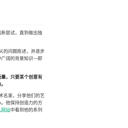
。
出新尝试，直到做出独
义的问题陈述，并逐步
广阔的背景知识——即
衡量，只要某个创意有
力。
艺术名家，分享他们的艺
mann。他保持创造力的方
人网站
中看到他的系列