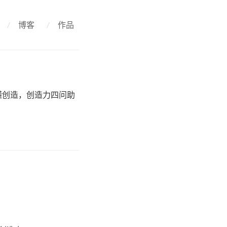
/
博客
/
作品
懂创造，创造力四问助