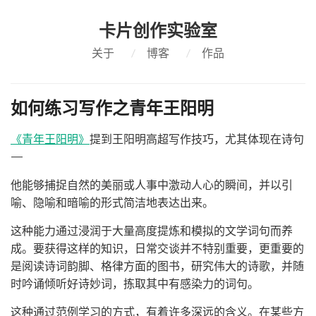
卡片创作实验室
关于
/
博客
/
作品
如何练习写作之青年王阳明
《青年王阳明》
提到王阳明高超写作技巧，尤其体现在诗句
——
他能够捕捉自然的美丽或人事中激动人心的瞬间，并以引
喻、隐喻和暗喻的形式简洁地表达出来。
这种能力通过浸润于大量高度提炼和模拟的文学词句而养
成。要获得这样的知识，日常交谈并不特别重要，更重要的
是阅读诗词韵脚、格律方面的图书，研究伟大的诗歌，并随
时吟诵倾听好诗妙词，拣取其中有感染力的词句。
这种通过范例学习的方式，有着许多深远的含义。在某些方