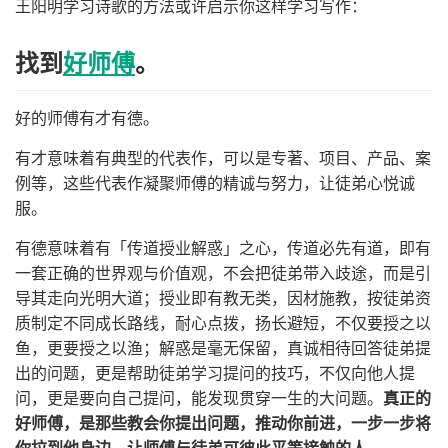
王阳明学习诗歌的方法或许启示你这样学习写作：
找到
好师傅
。
好的师傅有才有德。
有才意味着有典型的代表作，可以是专著、项目、产品、案
例等，这些代表作凝聚师傅的精诚与努力，让徒弟心悦诚
服。
有德意味着有「传道授业解惑」之心，传道必先有道，即有
一套正确的世界观与价值观，不会把徒弟带入歧途，而是引
导其走向光明大道；授业即有教无类，因材施教，按徒弟资
质制定不同成长路线，耐心点拨，扬长避短，不仅要授之以
鱼，更要授之以渔；解惑是毫无保留，真诚相待回答徒弟提
出的问题，更是帮助徒弟学习提问的技巧，不仅向他人提
问，更是要向自己提问，能发现贯穿一生的大问题。
真正的
好师傅，是那些教会你提出问题，推动你前进，一步一步将