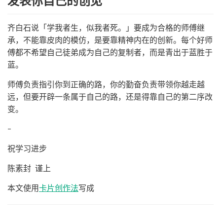
发表你自己的创见
齐白石说「学我者生，似我者死。」要成为合格的师傅继
承，不能靠皮肉的模仿，是要靠精神内在的创新。每个好师
傅都不希望自己徒弟成为自己的复制者，而是青出于蓝胜于
蓝。
师傅负责指引你到正确的路，你的勤奋负责带领你越走越
远，但要开辟一条属于自己的路，还是得靠自己的第二序改
变。
–
祝学习进步
陈素封 谨上
本文使用
卡片创作法
写成