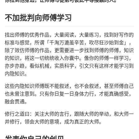
你拉到他身边，让师傅与徒弟可彼此平等接触的人。
不加批判向师傅学习
找出师傅的优秀作品，大量阅读，大量练习，找到好写作的
标准与感觉，所谓「千淘万漉虽辛苦，吹尽狂沙始到金」，
除了效仿师傅的作品，更需要进一步找到师傅的师傅，知识
的知识，将这一切统统收入你囊中。像你的师傅一样学习，
亦步亦趋，看似机械，实质科学，引文只有这样才能学习到
内隐知识。
这些内隐知识师傅既不能叙述，也不会叙述，甚至师傅自己
也未曾注意到。只有你日复一日身体力行，才能真确感受，
融会贯通。
修行之道曰：关注大师的言行，跟随大师的举动，和大师一
并修行，领会大师的意境，成为真正的大师。