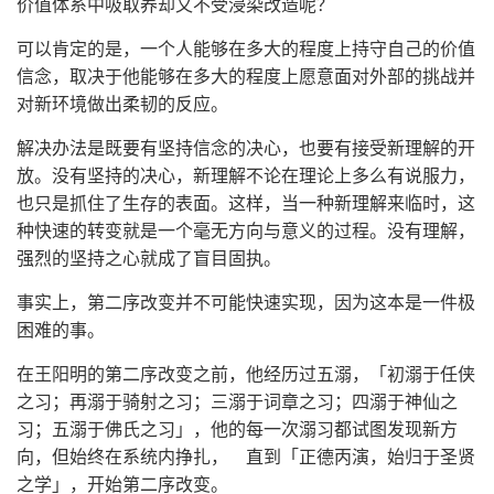
价值体系中吸取养却又不受浸染改造呢？
可以肯定的是，一个人能够在多大的程度上持守自己的价值
信念，取决于他能够在多大的程度上愿意面对外部的挑战并
对新环境做出柔韧的反应。
解决办法是既要有坚持信念的决心，也要有接受新理解的开
放。没有坚持的决心，新理解不论在理论上多么有说服力，
也只是抓住了生存的表面。这样，当一种新理解来临时，这
种快速的转变就是一个毫无方向与意义的过程。没有理解，
强烈的坚持之心就成了盲目固执。
事实上，第二序改变并不可能快速实现，因为这本是一件极
困难的事。
在王阳明的第二序改变之前，他经历过五溺，「初溺于任侠
之习；再溺于骑射之习；三溺于词章之习；四溺于神仙之
习；五溺于佛氏之习」，他的每一次溺习都试图发现新方
向，但始终在系统内挣扎， 直到「正德丙演，始归于圣贤
之学」，开始第二序改变。