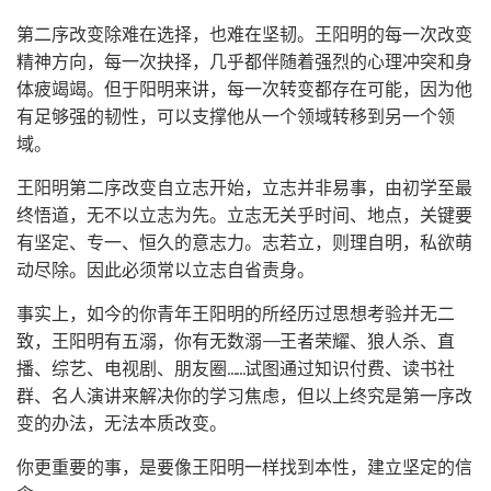
第二序改变除难在选择，也难在坚韧。王阳明的每一次改变
精神方向，每一次抉择，几乎都伴随着强烈的心理冲突和身
体疲竭竭。但于阳明来讲，每一次转变都存在可能，因为他
有足够强的韧性，可以支撑他从一个领域转移到另一个领
域。
王阳明第二序改变自立志开始，立志并非易事，由初学至最
终悟道，无不以立志为先。立志无关乎时间、地点，关键要
有坚定、专一、恒久的意志力。志若立，则理自明，私欲萌
动尽除。因此必须常以立志自省责身。
事实上，如今的你青年王阳明的所经历过思想考验并无二
致，王阳明有五溺，你有无数溺——王者荣耀、狼人杀、直
播、综艺、电视剧、朋友圈……试图通过知识付费、读书社
群、名人演讲来解决你的学习焦虑，但以上终究是第一序改
变的办法，无法本质改变。
你更重要的事，是要像王阳明一样找到本性，建立坚定的信