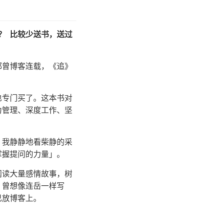
？ 比较少送书，送过
。
都曾博客连载，《追》
也专门买了。这本书对
力管理、深度工作、坚
，我静静地看柴静的采
掌握提问的力量」。
阅读大量感情故事，树
，曾想像连岳一样写
己放博客上。