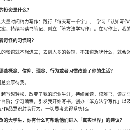
值的投资是什么？
，投入大量时间精力写作：践行「每天写一千字」、 学习「认知写
文案、持续写读书笔记、创立「笨方法学写作」。在写作上，我
或者奇怪的习惯吗？
人的餐馆就不想进去；去到人多的餐馆，不知道想吃什么，就会
，哪些概念、信仰、理念、行为或者习惯改善了你的生活？
间总会厚待我。
，越写越轻松，改变了我的职业生涯；持续阅读，读难书，读司
个台阶；学习编程，引发我开始写书，创办「笨方法学写作」以
品/作品意识封装行为，一切思考变得系统化。
抱负的大学生，你有什么可帮助他们进入「真实世界」的建议？