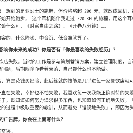
。第一想到的是亚瑟士的跑鞋，但价格略超 200 元，就改成耳机
1 月开始开始跑步， 这个耳机陪伴我走过 320 KM 的旅程，用这
谈什么》、《财富自由之路》、《开卷八分钟》……
内容的，什么降噪、中音沉、低音准就算了。
何影响你未来的成功？你是否有「你最喜欢的失败经历」？
营餐饮店失败。当时的工作是参与策划营销方案，建立管理制度，
现问题，后期眼睁睁看着衰落，自己却什么也不能做。
高，算是花钱买经验，此后练就的技能是几乎进每一家餐饮店就
直在失败，幸好也不怕失败，我喜欢每一次我能正确对待的失败。Ra
在于，既知道如何努力追求很多东西，也知道如何正确地失败。
败的过程中吸取重要的教训，从而避免「错误地失败」，即因为
大的广告牌，你会在上面写什么？
有奇迹。