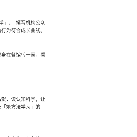
作学」、 撰写机构公众
的行为符合成长曲线。
起身在餐馆转一圈，看
马贺，读认知科学，让
及「笨方法学习」的