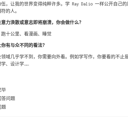
伍，让我的世界变得纯粹许多。学 Ray Dalio 一样公开自己
相符的人。
己注意力涣散或意志即将崩溃，你会做什么？
、跑十公里、看漫画、睡觉
题上你有与众不同的看法？
业领域几乎学不到，你需要向外看。例如学写作，你要看的不止
学、设计学……
订完毕
续回答问题
答问题