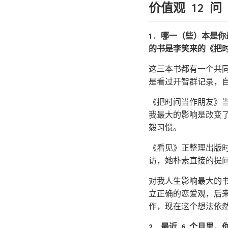
价值观 12 问
1. 哪一（些）本是
的书是李笑来的《把
这三本书都有一个共
是看过开智群记录，
《把时间当作朋友》当
我最大的影响是改变
毅习惯。
《看见》正整理出版
访，她朴素直接的提
对我人生影响最大的
立正确的恋爱观，后
作，现在这个想法依
2. 最近 6 个月里