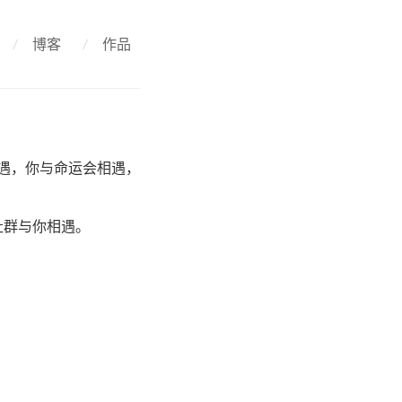
/
博客
/
作品
会相遇，你与命运会相遇，
社群与你相遇。