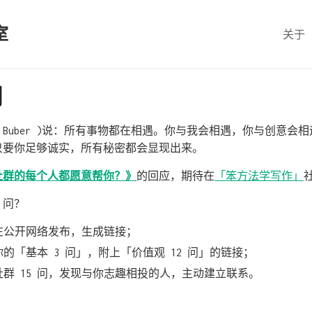
室
关于
问
rtin Buber )说：所有事物都在相遇。你与我会相遇，你与创意
只要你足够诚实，所有秘密都会显现出来。
社群的每个人都愿意帮你？》
的回应，期待在
「笨方法学写作」
 问？
问在公开网络发布，生成链接；
的「基本 3 问」，附上「价值观 12 问」的链接；
社群 15 问，发现与你志趣相投的人，主动建立联系。