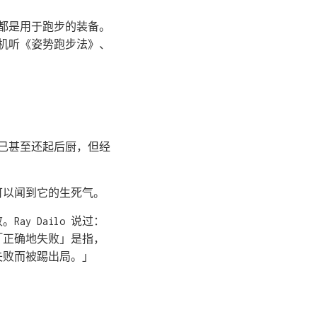
，都是用于跑步的装备。
个耳机听《姿势跑步法》、
自己甚至还起后厨，但经
可以闻到它的生死气。
y Dailo 说过：
「正确地失败」是指，
失败而被踢出局。」