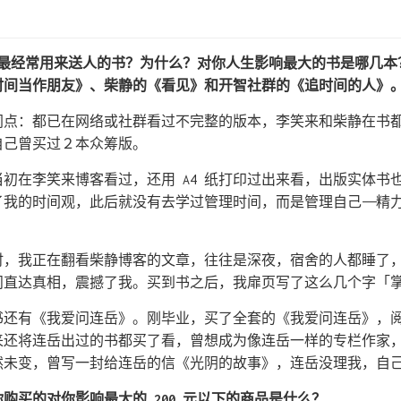
你最经常用来送人的书？为什么？对你人生影响最大的书是哪几本
时间当作朋友》、柴静的《看见》和开智社群的《追时间的人》
同点：都已在网络或社群看过不完整的版本，李笑来和柴静在书
自己曾买过２本众筹版。
初在李笑来博客看过，还用 A4 纸打印过出来看，出版实体书
了我的时间观，此后就没有去学过管理时间，而是管理自己——精
时，我正在翻看柴静博客的文章，往往是深夜，宿舍的人都睡了
问直达真相，震撼了我。买到书之后，我扉页写了这么几个字「
书还有《我爱问连岳》。刚毕业，买了全套的《我爱问连岳》，
来还将连岳出过的书都买了看，曾想成为像连岳一样的专栏作家
然未变，曾写一封给连岳的信《光阴的故事》，连岳没理我，自
，你购买的对你影响最大的 200 元以下的商品是什么？