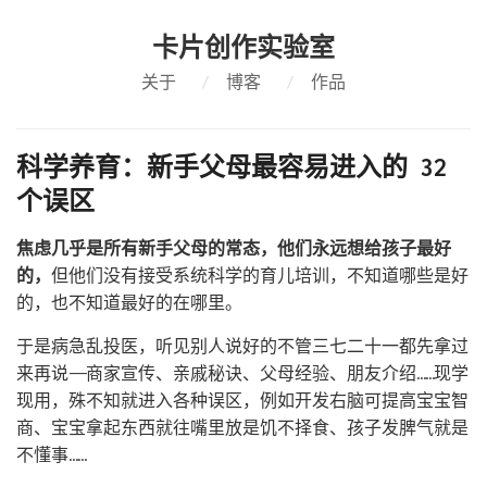
卡片创作实验室
关于
/
博客
/
作品
科学养育：新手父母最容易进入的 32
个误区
焦虑几乎是所有新手父母的常态，他们永远想给孩子最好
的，
但他们没有接受系统科学的育儿培训，不知道哪些是好
的，也不知道最好的在哪里。
于是病急乱投医，听见别人说好的不管三七二十一都先拿过
来再说——商家宣传、亲戚秘诀、父母经验、朋友介绍……现学
现用，殊不知就进入各种误区，例如开发右脑可提高宝宝智
商、宝宝拿起东西就往嘴里放是饥不择食、孩子发脾气就是
不懂事……