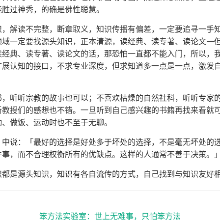
能胜过神秀，的确是佛性聪慧。
识，解读不完整，断章取义，知识传播有偏差，一定要追寻一手
领域一定要找源头知识，正本清源，读经典、读专著、读论文——
读经典、读专著、读论文的话，那恐怕一直都不能入门，所以，
扩展认知的接口，不求专业深度，但求知道多一点是一点，激发
书，听听宗教的故事也可以；不喜欢枯燥的自然社科，听听专家
听教授们的感想也不错。一旦听到自己感兴趣的书籍再找来看就
勤、做饭、运动时也不至于无聊。
在《原则》中说：「最好的选择是好处多于坏处的选择，不是毫无坏处
件事，而不合理权衡所有的优缺点。这样的人通常不善于决策。
识都是源头知识，知识有各自流传的方式，自己找到与知识友好
笨方法实验室：世上无难事，只怕笨方法