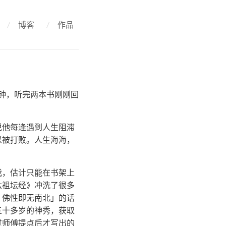
/
博客
/
作品
分钟，听完两本书刚刚回
说他每逢遇到人生阻滞
以被打败。人生海海，
我，估计只能在书架上
六祖坛经》冲洗了很多
，佛性即无南北」的话
五十多岁的神秀，获取
过师傅提点后才写出的