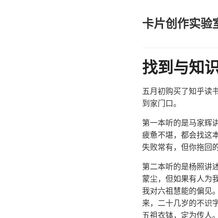
卡片创作实验
找到与知
五月初购买了知乎读书
到家门口。
第一本听的是马家辉
疲惫不堪，都会找这
失败常有，但你拖回
第二本听的是杨照讲
蒙尘，但如果有人为
我对六祖慧能的偏见
来，二十几岁的不识
五祖衣钵，定为传人