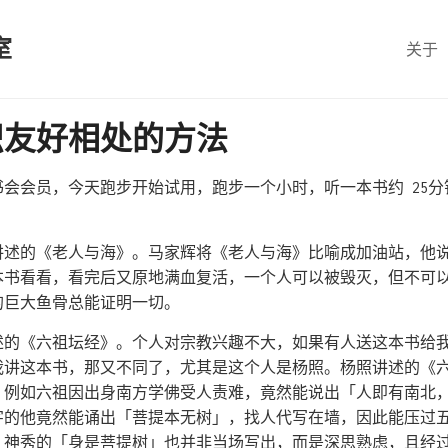
室
关于
识友好相处的方法
会会员，今天跑步开始试用，跑步一个小时，听一本书约 25
讲述的《老人与海》。马家辉将《老人与海》比喻成加油站，他
本书看看，看完后又原地满血复活，一个人可以被毁灭，但不可
的巨大鱼骨总能证明一切。
述的《六祖坛经》。个人对宗教兴趣不大，如果有人送这本书给
我讲这本书，那又不同了，尤其是这个人是杨照。杨照讲述的《
。例如六祖因出身南方学佛受人责难，竟然能说出「人即有南北
字的他竟然能诵出「菩提本无树」，找人代写在墙，因此能压过
。神秀的「身是菩提树」也并非当场写出，而是深思熟虑，且经