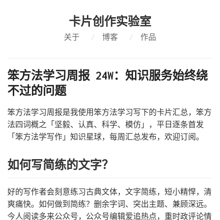
卡片创作实验室
关于
/
博客
/
作品
笨方法学习周报 24W：知识服务始终绕
不过的问题
笨方法学习周报是我使用笨方法学习写下的卡片汇总，笨方
法四词概之「坚毅、认真、科学、模仿」，平日逐条首发
「笨方法学写作」知识星球，每周汇总发布，欢迎订阅。
如何写简练的文字？
好的写作者会刻意练习古典文体，文字简练，短小精悍，清
爽痛快。如何做到简练？删余字词、突出主题、兼顾深远。
今人阅读多来公众号，公众号编辑爱追热点，重时政评论情