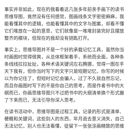
事实并非如此，现在的我看着这几张多年前亲手画下的读书
思维导图，竟然没有任何感觉，图画线条文字密密麻麻，我
能看懂其中的逻辑，也能看懂其中的文字与图案，却看不懂
它们堆放在一起的意思，它们就像是一堆堆封装完好且摆放
整齐的模块，但现在的我却没有钥匙打开。
事实上，思维导图并不是一个好的承载记忆工具，虽然你当
时画图时觉得很爽，从总体框架着手，系统而全面，各种条
条线线拉拉扯扯，各种术语关键词左右腾挪，觉得一图在手
天下我有，但你当时写下的文字只是短期记忆，你写的时候
以为你记住了，但短时记忆会骗人，过了不久就自然忘记，
而且你画图时写下的不是你自己的思考，而是作者书中的大
纲而已，你画思维导图只不过把书中的大纲清单换个形式搬
了下来而已，无法引导你深入思考。
在读书活动中，思维导图是过程工具，记录的形式是清单、
梗概和关键词，这些别人的东西，年月逝去意义消失，自己
无法记忆，别人也无法看懂，徒留下一张张涂画精致的思维