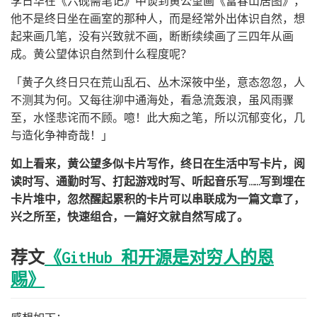
李日华在《六砚斋笔记》中谈到黄公望画《富春山居图》，
他不是终日坐在画室的那种人，而是经常外出体识自然，想
起来画几笔，没有兴致就不画，断断续续画了三四年从画
成。黄公望体识自然到什么程度呢？
「黄子久终日只在荒山乱石、丛木深筱中坐，意态忽忽，人
不测其为何。又每往泖中通海处，看急流轰浪，虽风雨骤
至，水怪悲诧而不顾。噫！此大痴之笔，所以沉郁变化，几
与造化争神奇哉！」
如上看来，黄公望多似卡片写作，终日在生活中写卡片，阅
读时写、通勤时写、打起游戏时写、听起音乐写……写到埋在
卡片堆中，忽然醒起累积的卡片可以串联成为一篇文章了，
兴之所至，快速组合，一篇好文就自然写成了。
荐文
《GitHub 和开源是对穷人的恩
赐》