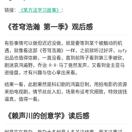
链接：
《笨方法学习故事》
：
《苍穹浩瀚 第一季》观后感
有些事情可以做但迟迟没做，就是要等到某个被触动的机
遇，就像看这部《苍穹浩瀚》一样，之前就听过好评，syfy
出品也值得信赖，一直没看，直到前阵子看到第三季被砍，
剧迷哀鸿遍野，乔治·R·R·马丁竟然发声，又看到金主亚马
逊接盘，才有兴趣与信心拿出来看。
结果一看，此剧果然是科幻剧的鸿篇巨制，用拍电影的资源
来拍电视剧，情节丝丝入扣，场景布设考究细致，特效烧钱
逼真，值得一看。
《赖声川的创意学》读后感