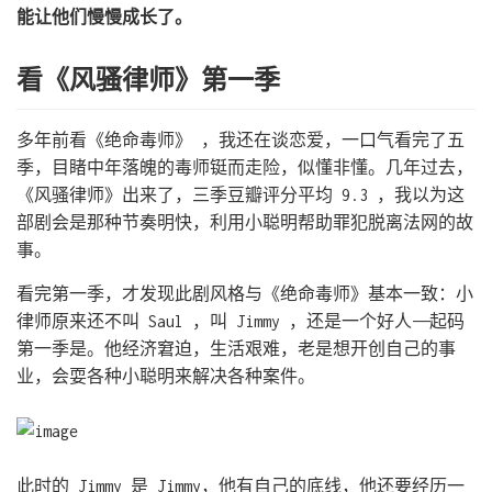
能让他们慢慢成长了。
看《风骚律师》第一季
多年前看《绝命毒师》 ，我还在谈恋爱，一口气看完了五
季，目睹中年落魄的毒师铤而走险，似懂非懂。几年过去，
《风骚律师》出来了，三季豆瓣评分平均 9.3 ，我以为这
部剧会是那种节奏明快，利用小聪明帮助罪犯脱离法网的故
事。
看完第一季，才发现此剧风格与《绝命毒师》基本一致：小
律师原来还不叫 Saul ，叫 Jimmy ，还是一个好人——起码
第一季是。他经济窘迫，生活艰难，老是想开创自己的事
业，会耍各种小聪明来解决各种案件。
此时的 Jimmy 是 Jimmy，他有自己的底线，他还要经历一