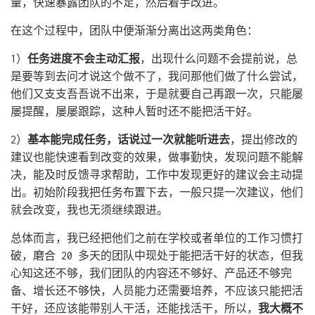
量，快速暴露团队的不足，然后着手改进。
在这个过程中，团队中便渐渐分离出这两类角色：
1）
任务进度不会主动汇报
，出现什么问题不会提前说，总
是要等到去问才说这个做不了，我问那他们做了什么尝试，
他们又支支吾吾说不出来，于是就要自己再跟一次，只能屡
屡提醒，屡屡跟踪，这种人暂时还不能把活干好。
2）
基本能完成任务，话说过一次就能听进去
，提出修改的
建议也能快速看到改变的效果，做事勤快，发现问题不能解
决，能及时反馈寻求帮助，工作中发现更好的建议会主动提
出。初始阶段我把任务布置下去，一般只提一次建议，他们
就会改变，我也无须继续跟进。
总体而言，我已经把他们之前在学校或者单位的工作习惯打
破，磨合 20 多天的团队中现处于能把活干好的状态，但我
心知这还不够，我们团队的内容还不够好、产品还不够完
备、增长还不够快，人员能力还需要培养，不应该只能把活
干好，还应该能带别人干活，还能找活干，所以，
我大概不