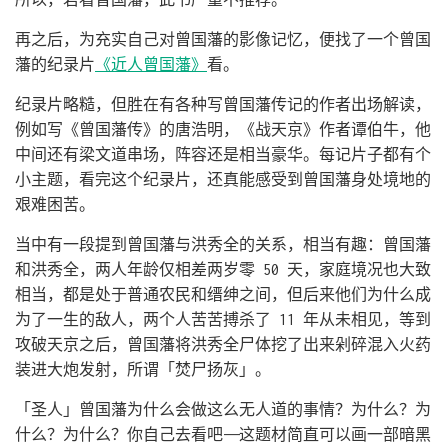
再之后，为充实自己对曾国藩的影像记忆，便找了一个曾国
藩的纪录片
《近人曾国藩》
看。
纪录片略糙，但胜在有各种写曾国藩传记的作者出场解读，
例如写《曾国藩传》的唐浩明，《战天京》作者谭伯牛，他
中间还有梁文道串场，阵容还是相当豪华。每记片子都有个
小主题，看完这个纪录片，还真能感受到曾国藩身处境地的
艰难困苦。
当中有一段提到曾国藩与洪秀全的关系，相当有趣：曾国藩
和洪秀全，两人年龄仅相差两岁零 50 天，家庭境况也大致
相当，都是处于普通农民和缙绅之间，但后来他们为什么成
为了一生的敌人，两个人苦苦搏杀了 11 年从未相见，等到
攻破天京之后，曾国藩将洪秀全尸体挖了出来剁碎混入火药
装进大炮发射，所谓「焚尸扬灰」。
「圣人」曾国藩为什么会做这么无人道的事情？为什么？为
什么？为什么？你自己去看吧——这题材简直可以画一部暗黑