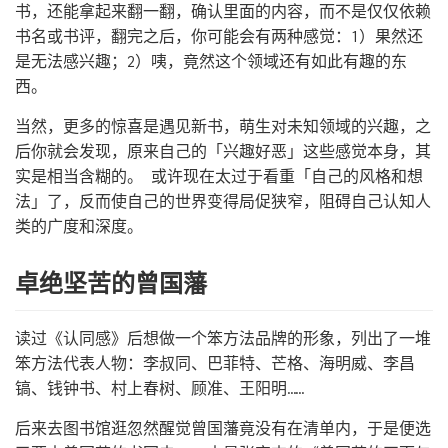
书，还能拿起来翻一翻，确认里面的内容，而不是仅仅依赖
书名或书评，翻完之后，你可能会有两种感觉：1）果然还
是无法感兴趣；2）咦，竟然这个领域还有如此有趣的东
西。
当然，更多的惊喜是遇见新书，萌生对未知领域的兴趣，之
后你就会发现，原来自己的「兴趣好恶」这些感觉本身，其
实是相当含糊的。 或许现在太过于看重「自己的风格和想
法」了，反而使自己的世界变得局促狭窄，阻碍自己认知人
类的广度和深度。
卓绝坚苦的曾国藩
读过《认同感》后想做一个笨方法品牌的形象，列出了一堆
笨方法代表人物：李叔同、巴菲特、芒格、海明威、李昌
镐、钱钟书、村上春树、顾准、王阳明……
后来去图书馆逛忽然醒觉曾国藩竟没有在清单内，于是便选