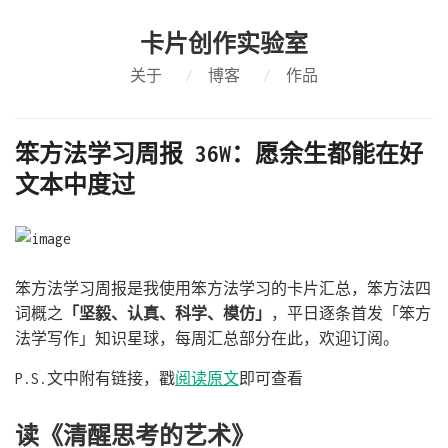
卡片创作实验室
关于
/
博客
/
作品
笨方法学习周报 36W：愿余生都能在好
文本中度过
笨方法学习周报是我使用笨方法学习的卡片汇总，笨方法四
词概之
「坚毅、认真、科学、模仿」
，平日逐条首发「笨方
法学写作」知识星球，每周汇总部分在此，欢迎订阅。
P.S.文中附有链接，戳
阅读原文
即可查看
读《清醒思考的艺术》