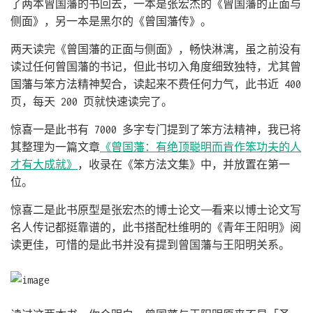
了两本曾国藩的书回去，一本是张宏杰的《曾国藩的正面与
侧面》，另一本是黑尔的《曾国藩传》。
两天读完《曾国藩的正面与侧面》，畅快淋漓，虽之前没有
读过任何曾国藩的书记，但此书切入角度细致独特，尤其曾
国藩与笨方法精神契合，读起来不费任何力气，此书近 400
页，每天 200 页就快速读完了。
惊喜一是此书有 7000 多字专门提到了笨方法精神，我已将
其整理为一篇文章
《曾国藩：有绝顶聪明而肯作笨功夫的人
才有大成就》
，收录在《笨方法文集》中，并放置在第一
位。
惊喜二是此书原型是张宏杰的博士论文——看来以博士论文写
名人传记都挺靠谱的，此书搭配杜维明的《青年王阳明》阅
读更佳，可惜的是此书并没有提到曾国藩与王阳明关系。