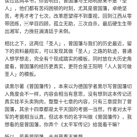
读过这两本书，你会明白，曾国藩与王阳明原来不是「圣
人」，他们都有苦闷困顿的时刻，尤其是曾国藩，卓绝坚
苦，考秀才考了七次，改革愿望得不到重视，回到江西从零
带团练，举目四顾，孤立无助，三次自杀，最后硬生生带
出湘军，力挽狂澜清廷于未倒。
相比之下，这两位「圣人」，曾国藩与我们的历史最近，留
下的资料最翔实，可以发现其做「圣人」之路的轨迹，普通
人想学想走，完全有个现成踏实的模板，同时放在大历史角
度看，曾国藩的经历更真实，更符合是王阳明「人人皆可做
圣人」的模板。
读黑尔著《曾国藩传》，本来以为德国学者黑尔写曾国藩切
入角度会不一样，内容会相当有意思，没有想到这本传记还
真实挂羊头卖狗肉，整整十七章的内容，只有三章提到了曾
国藩，其余十四章都是太平天国的考据——当然，作者对太平
军的考据相当认真，但这本书的名字叫做《曾国藩传》，我
想看的是曾国藩，你弄个《太平军传记》给我看干嘛？
所以，若看曾国藩，此书严重不推荐。