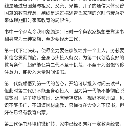
线是通过曾国藩与祖父、父亲、兄弟、儿子的通信来体现曾
国藩的教育理念，副线是通过描述曾氏家族的兴旺与衰落史
来体现旧时家庭教育的局限性。
书中一个观点令我印象颇深：旧时一个务农家族想要靠读书
翻身成为士绅家族，至少要经历三代：
第一代下定决心，使尽全力要在家族培养一个士人，务必要
将信念贯彻到底，全身心头投入务农，为第二代创造良好的
教育条件，起码能让第二代不至于饥荒，不至于为温饱转移
注意力，能投入大量时间读书。
第二代能领悟到第一代的苦心，开始可以投入时间去读书，
但此时第二代仍不能全身心投入，因为第一代能不能彻底脱
离贫困——除了物质贫困，还有精神贫困，视野不够开阔，见
识不够多广，不知道因材施教，只懂得在命令之下读书，但
好在已经有教育启蒙。
第三代读书环境稍微好转，家中已经积累好一定教育经验，