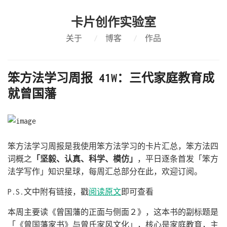
卡片创作实验室
关于
/
博客
/
作品
笨方法学习周报 41W：三代家庭教育成
就曾国藩
笨方法学习周报是我使用笨方法学习的卡片汇总，笨方法四
词概之
「坚毅、认真、科学、模仿」
，平日逐条首发「笨方
法学写作」知识星球，每周汇总部分在此，欢迎订阅。
P.S.文中附有链接，戳
阅读原文
即可查看
本周主要读《曾国藩的正面与侧面２》，这本书的副标题是
「《曾国藩家书》与曾氏家风文化」，核心是家庭教育，主