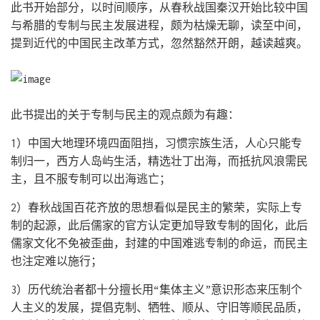
此书开始部分，以时间顺序，从春秋战国秦汉开始比较中国
与希腊的专制与民主发展进程，颇为枯燥无聊，读至中间，
提到近代的中国民主改革方式，忽然豁然开朗，越读越爽。
此书提出的关于专制与民主的观点颇为有趣：
1）中国大地理环境四面阻挡，习惯宗族生活，人心只能专
制归一，西方人岛屿生活，精选壮丁出海，而抵抗风浪需民
主，且不服专制可以出海逃亡；
2）春秋战国百花齐放的思想看似是民主的繁荣，实际上专
制的起源，此后儒家的官方认定更加导致专制的固化，此后
儒家文化不免被歪曲，封建的中国难逃专制的命运，而民主
也注定难以施行；
3）历代统治者都十分擅长用“集体主义”意识形态来压制个
人主义的发展，提倡克制、牺牲、顺从、守旧等顺民品质，