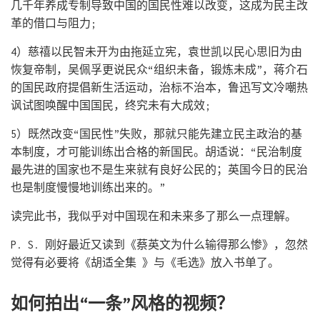
几千年养成专制导致中国的国民性难以改变，这成为民主改
革的借口与阻力;
4）慈禧以民智未开为由拖延立宪，袁世凯以民心思旧为由
恢复帝制，吴佩孚更说民众“组织未备，锻炼未成”，蒋介石
的国民政府提倡新生活运动，治标不治本，鲁迅写文冷嘲热
讽试图唤醒中国国民，终究未有大成效;
5）既然改变“国民性”失败，那就只能先建立民主政治的基
本制度，才可能训练出合格的新国民。胡适说：“民治制度
最先进的国家也不是生来就有良好公民的；英国今日的民治
也是制度慢慢地训练出来的。”
读完此书，我似乎对中国现在和未来多了那么一点理解。
P. S. 刚好最近又读到《蔡英文为什么输得那么惨》，忽然
觉得有必要将《胡适全集 》与《毛选》放入书单了。
如何拍出“一条”风格的视频？