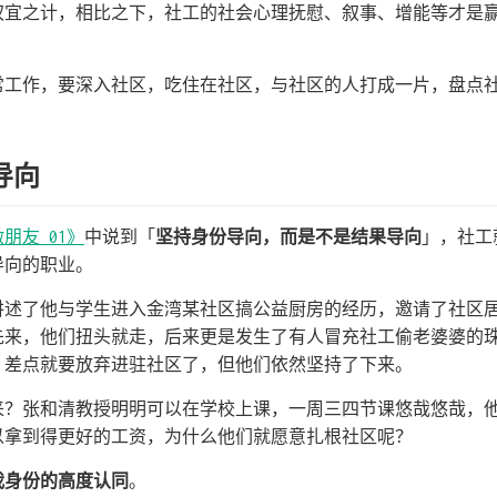
权宜之计，相比之下，社工的社会心理抚慰、叙事、增能等才是
常工作，要深入社区，吃住在社区，与社区的人打成一片，盘点
导向
朋友 01》
中说到「
坚持身份导向，而是不是结果导向
」，社工
导向的职业。
讲述了他与学生进入金湾某社区搞公益厨房的经历，邀请了社区
先来，他们扭头就走，后来更是发生了有人冒充社工偷老婆婆的
，差点就要放弃进驻社区了，但他们依然坚持了下来。
来？张和清教授明明可以在学校上课，一周三四节课悠哉悠哉，
以拿到得更好的工资，为什么他们就愿意扎根社区呢？
我身份的高度认同
。