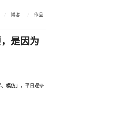
/
博客
/
作品
要，是因为
学、模仿」
，平日逐条