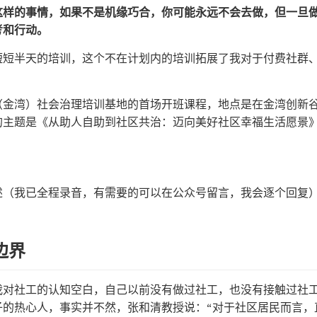
这样的事情，如果不是机缘巧合，你可能永远不会去做，但一旦
考和行动。
短短半天的培训，这个不在计划内的培训拓展了我对于付费社群
（金湾）社会治理培训基地的首场开班课程，地点是在金湾创新
的主题是《从助人自助到社区共治：迈向美好社区幸福生活愿景
述（我已全程录音，有需要的可以在公众号留言，我会逐个回复
边界
我对社工的认知空白，自己以前没有做过社工，也没有接触过社
子的热心人，事实并不然，张和清教授说：“对于社区居民而言，