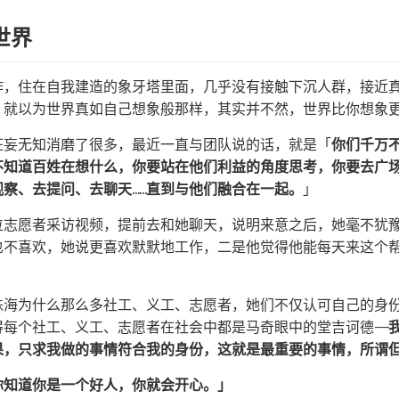
世界
作，住在自我建造的象牙塔里面，几乎没有接触下沉人群，接近
，就以为世界真如自己想象般那样，其实并不然，世界比你想象
狂妄无知消磨了很多，最近一直与团队说的话，就是「
你们千万不
不知道百姓在想什么，你要站在他们利益的角度思考，你要去广
察、去提问、去聊天……直到与他们融合在一起。
」
位志愿者采访视频，提前去和她聊天，说明来意之后，她毫不犹
也不喜欢，她说更喜欢默默地工作，二是他觉得他能每天来这个
珠海为什么那么多社工、义工、志愿者，她们不仅认可自己的身
每个社工、义工、志愿者在社会中都是马奇眼中的堂吉诃德——
果，只求我做的事情符合我的身份，这就是最重要的事情，所谓
你知道你是一个好人，你就会开心。」