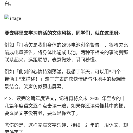
白。
要去哪里去学习鲜活的文体风格，同学们，就在这里呀。
例如「打哈欠是我们身体的20％电池剩余警告」，将哈欠比
喻成电量警告，将身体比喻成电池，两种不相关的事物刹那
联系起来，远距联想，表意微妙，瞬间秒懂。
例如「此刻的心情特别荡漾，我想了半天，可以用“四个二
带俩王”来描述！」难于言表的欢快情绪与斗地主的极端情
景结合，笑声仿似飘出屏幕。
P.S. 读完这篇年度语文，记得再将文末 2005 年至今的十
几篇年度语文逐个点击读一遍，如果你还读得懂其中的梗，
要么是文字没有老，要么是你老了。
悲伤的是，这样充满文字乐趣，持续 12 年的一周语文，却
要停更了。