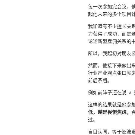
每一次参加完会议，
起他未来的多个项目
我知道有不少擅长关系活
力获得了成功，而是通
论述新型雇佣关系的
所以，我起初对朋友
然而，他接下来做出
行业产业观点张口就
前后矛盾。
例如前阵子还在说 A
这样的结果就是他参
低，越是畏惧焦虑，
过。
盲目认同，等于随波