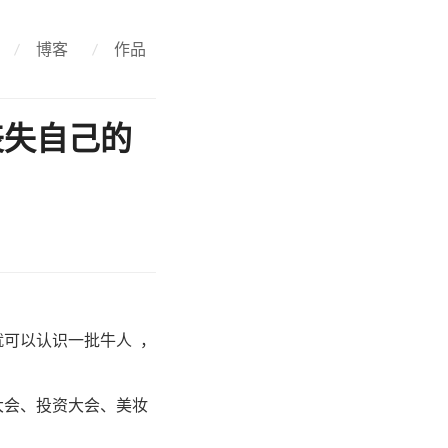
/
博客
/
作品
丧失自己的
就可以认识一批牛人 ，
大会、投资大会、美妆