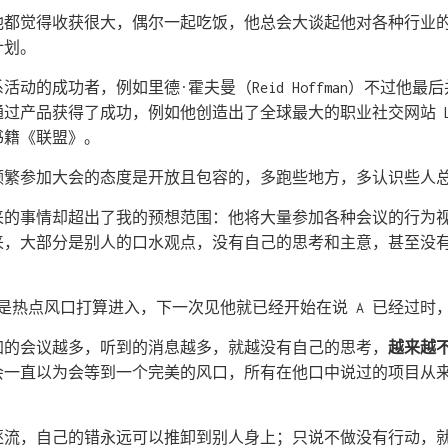
他都觉得收获很大，偶尔一起吃饭，他总会大谈起他对各种行业
计划。
动的成功者，例如里德·霍夫曼（Reid Hoffman）不过他
过产品获得了成功，例如他创造出了全球最大的职业社交网站 Lin
书籍《联盟》。
频繁参加大会的态度是开放且包容的，多跑些地方，多认识些人
来的事情却超出了我的预想范围：他将大量参加各种会议的行为
来，大部分是别人的口水观点，没有自己的思考和主意，甚至没
 是热点风口打算进入，下一次见他就已经开始在说 A 已经过时
加的会议越多，听到的消息越多，就越没有自己的思考，
越来越
会一直以为会等到一个完美的风口，所有在他口中说过的项目从
逐流，自己的错永远可以推卸到别人身上；只说不做没有行动，