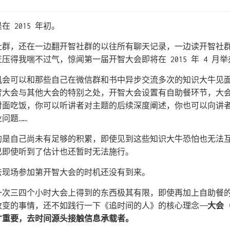
 2015 年初。
社群，还在一边翻开智社群的以往所有聊天记录，一边读开智社
压得我喘不过气，惊闻第一届开智大会即将在 2015 年 4 月
机会可以和那些自己在微信群和书中异步交流多次的知识大牛见
智大会与其他大会的特别之处，开智大会设置有自助餐环节，大
对面吃饭，你可以听讲者对主题的后续深度阐述，你也可以向讲
问题……
的是自己尚未有足够的积累，即使见到这些知识大牛恐怕也无法
己即使听到了估计也还暂时无法施行。
去现场参加第开智大会的时机还没有到来。
一次三四个小时大会上得到的东西极其有限，即使再加上自助餐
变的事情，还不如践行一下《追时间的人》的核心理念——
大会
才重要，去时间源头接触信息承载者。