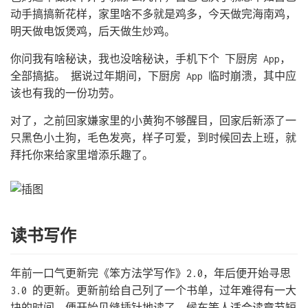
动手搞搞新花样，家里啥不多就是鸡多，今天做完海南鸡，
明天做电饭煲鸡，后天做生炒鸡。
你问我有啥秘诀，我也没啥秘诀，手机下个 下厨房 App，
全部搞掂。 据说过年期间，下厨房 App 临时崩溃，其中应
该也有我的一份功劳。
对了，之前回家嫌家里的小黄狗不够醒目，回家后新添了一
只黑色小土狗，毛色发亮，样子可爱，到时候回去上班，就
拜托你来给家里增添乐趣了。
读书写作
年前一口气更新完《笨方法学写作》2.0，年后便开始寻思
3.0 的更新。更新前给自己列了一个书单，过年难得有一大
块的时间，便开始见缝插针地读了，候车等人适合读章节短