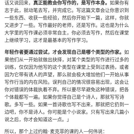
话又说回来，
真正能教会你写作的，是写作本身。
如果你有
志于此，就动笔去写，并完成它。写这篇文章会让你意识到
一些东西、收获一些经验，然后你开始下一篇，这样，你就
又进步了一些。写作最好的老师，还是写作。这也是为什么
大学里的写作课必须非常自主，你必须去写作，然后在课堂
上继续学习，这才是最基本的写作学习。
年轻作者要通过尝试，才会发现自己是哪个类型的作家。
如
果他们从一开始就做出抉择，对某个类型的写作进行过多的
训练，仅仅因为他写的这个类型在课堂上受到过表扬，或者
因为它带有诱人的声望，那么就会极大增加他们一开始从事
写作行当的内在风险。误判自己的情况很容易出现，这会让
你对错误的体裁执着不弃。所以要尽早避免这种错误，把各
个体裁都写一遍。如果你觉得自己是个诗人，那就写写诗
歌。多写一些。如果一首诗歌也写不出来，那就把它扔到一
边吧，你不是诗人。你可能是个小说家。只有写出来几篇小
说之后，你才会知道这一点。」
所以，那个上过约翰·麦克菲的课的人——何伟说：