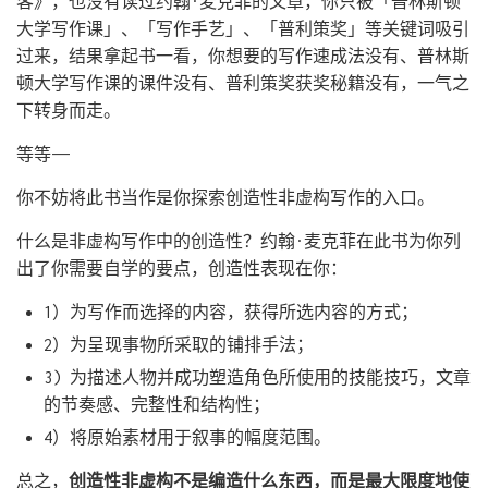
客》，也没有读过约翰·麦克菲的文章，你只被「普林斯顿
大学写作课」、「写作手艺」、「普利策奖」等关键词吸引
过来，结果拿起书一看，你想要的写作速成法没有、普林斯
顿大学写作课的课件没有、普利策奖获奖秘籍没有，一气之
下转身而走。
等等——
你不妨将此书当作是你探索创造性非虚构写作的入口。
什么是非虚构写作中的创造性？约翰·麦克菲在此书为你列
出了你需要自学的要点，创造性表现在你：
1）为写作而选择的内容，获得所选内容的方式；
2）为呈现事物所采取的铺排手法；
3) 为描述人物并成功塑造角色所使用的技能技巧，文章
的节奏感、完整性和结构性；
4）将原始素材用于叙事的幅度范围。
总之，
创造性非虚构不是编造什么东西，而是最大限度地使