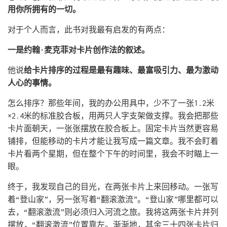
用你所拥有的一切。
对于个人而言，此书对我最有启发的有两点：
一是约翰·麦克菲对卡片创作法的叙述。
他说
给卡片排序的过程是最有趣味、最富吸引力、最为激动
人心的事情。
怎么排序？那些年间，我的办公用具中，少不了一张1.2米
×2.4米的标准胶合板，用两只人字支架做支撑。我会把那些
卡片面朝天，一张张摆放在胶合板上。固定卡片当然更容易
铺排，但能移动的卡片才能让我写成一篇文章。我不会盯着
卡片看两个星期，但在整个下午的时间里，我会不时瞄上一
眼。
终于，我发现自己的目光，在两张卡片上来回移动。一张写
着“登山家”，另一张写着“翻滚激流”。“登山家”哪里都可以
去，“翻滚激流”则必须归入河流之旅。我将这两张卡片并列
摆放，“翻滚激流”位置靠左。渐渐地，其余三十四张卡片归