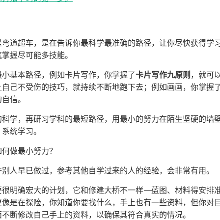
是弯道超车，是在告诉你最科学最准确的路径，让你尽快获得学
气掌握尽可能多技能。
最小基本路径，例如卡片写作，你掌握了
卡片写作九原则
，就可
让自己不受伤的技巧，就持续不断地跑下去；例如画画，你掌握
的自信。
的科学，再研习学科的最短路径，用最小的努力在陌生坚硬的墙
，系统学习。
如何做最小努力？
许别人早已做过，参考其他自学过来的人的经验，会非常有用
要很明确宏大的计划，它和修建大桥不一样——蓝图、材料得安排
更像是在探险，你知道你要找什么，手上也有一些资料，但你对
面不断修改自己手上的资料，以确保其符合真实的情况。