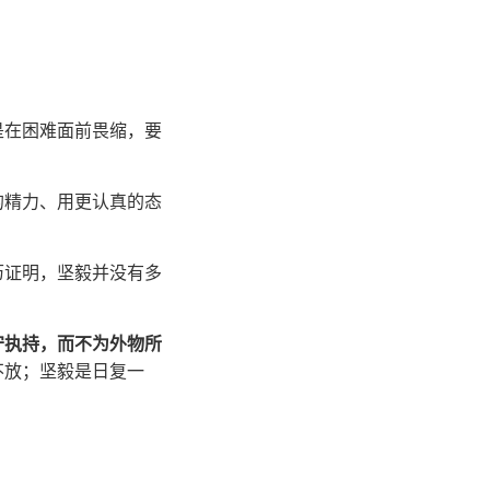
是在困难面前畏缩，要
的精力、用更认真的态
历证明，坚毅并没有多
守执持，而不为外物所
不放；坚毅是日复一
。