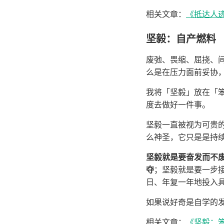
相关文章：
《抵达人迹
坚毅：自产燃料
废弛、畏缩、屈挠、
么是在压力面前妥协
我将「坚毅」放在「
度去做好一件事。
坚毅一直被视为可贵
么神圣，它只是是持
坚毅就是要奋发而不
夺
；坚毅就是要一步
日、年复一年地投入具
如果说好奇是自学的
相关文章：
《坚毅：