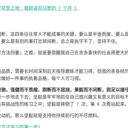
罕至之地：我研读司马贺的 7 个月 》
间断，这四条往往常人不能成事的关键，要么是半途而废，要么
，要么是有别的事打岔就间断，总之是执守不了，坚持不住。
笨方法四要」之首，就是要提醒我自己在贪多喜快的社会用更大
的品质，需要长时间深刻后天指导磨练才能习得，但我的亲身经
续做好一件事的执着品格，每个人可习得。
废驰，强健而不畏缩，刚断而不屈挠，果毅而不间断，则足以操
接一步地走下去；坚毅是牢牢地抓住自己感兴趣又有意义的目标
有挑战性的练习之中；坚毅是摔倒了 7 次，第 8 次再站起来
发动机，那么坚毅就是支持你持续前行的不尽燃料。
笨方法学习的第一步》