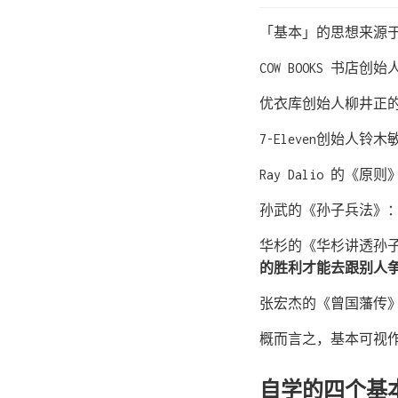
「基本」的思想来源
COW BOOKS 书店
优衣库创始人柳井正
7-Eleven创始人
Ray Dalio 的《原则
孙武的《孙子兵法》
华杉的《华杉讲透孙
的胜利才能去跟别人
张宏杰的《曾国藩传
概而言之，基本可视
自学的四个基