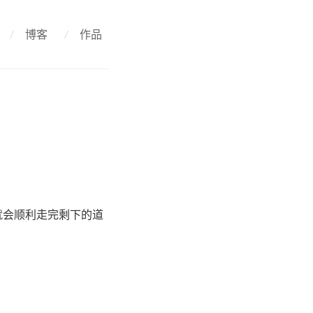
/
博客
/
作品
就会顺利走完剩下的道