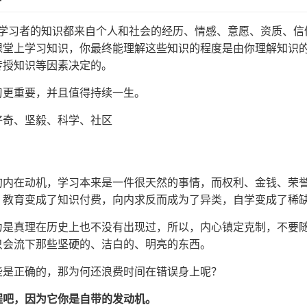
个学习者的知识都来自个人和社会的经历、情感、意愿、资质、信
课堂上学习知识，你最终能理解这些知识的程度是由你理解知识
传授知识等因素决定的。
习更重要，并且值得持续一生。
好奇、坚毅、科学、社区
的内在动机，学习本来是一件很天然的事情，而权利、金钱、荣
，教育变成了知识付费，向内求反而成为了异类，自学变成了稀
为是真理在历史上也不没有出现过，所以，内心镇定克制，不要
只会流下那些坚硬的、洁白的、明亮的东西。
些是正确的，那为何还浪费时间在错误身上呢？
程吧，因为它你是自带的发动机。