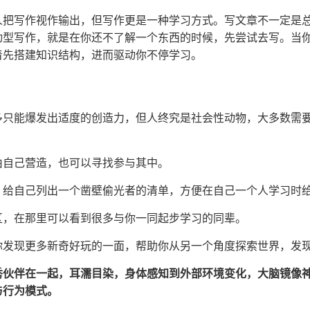
人把写作视作输出，但写作更是一种学习方式。写文章不一定是
动型写作，就是在你还不了解一个东西的时候，先尝试去写。当
着先搭建知识结构，进而驱动你不停学习。
多只能爆发出适度的创造力，但人终究是社会性动物，大多数需
由自己营造，也可以寻找参与其中。
，给自己列出一个凿壁偷光者的清单，方便在自己一个人学习时
区，在那里可以看到很多与你一同起步学习的同辈。
你发现更多新奇好玩的一面，帮助你从另一个角度探索世界，发
秀伙伴在一起，耳濡目染，身体感知到外部环境变化，大脑镜像
与行为模式。