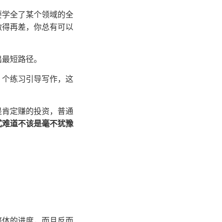
要学全了某个领域的全
做得再差，你总有可以
出最短路径。
2 个练习引导写作，这
是肯定赚的投资，普通
式难道不该是毫不犹豫
整体的进度，而且反而