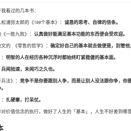
于我看过的几本书：
创始人松浦弥太郎的《100个基本》：
诚恳的思考、自律的信条。
的《一胜九败》：
认真做好能满足基本功能的东西便会受欢迎。
铃木敏文的 《零售的哲学》：
确定好自己的基本就去做便是，别管他
》：
明智的人在经历各种沉浮时都始终盯紧稳健的基本面。
：
兵闻拙速，未闻巧之久也。
子兵法》：
竞争不是你要跟别人争，而是让别人没法跟你争，你
争。
》：
扎硬寨，打呆仗。
作对价值信念的执行，做好了人生的「基本」，人生不好差到哪
本