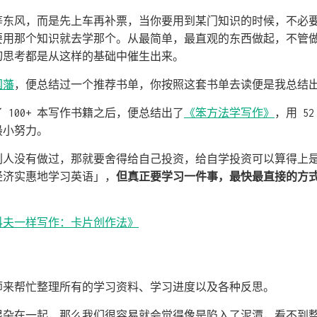
等东风，而是先上车再补票，当你要用到某门知识的时候，不必
要用那个知识就去学那个。从最简单，最直观的东西做起，不管
切思考都是从这样的基础中催生出来。
国藩
，便总结过一个推荐书单，你按照这套书单去读便是我总结
 100+ 本写作书籍之后，便总结出了
《笨方法学写作》
，用 5
最小努力。
别人没有做过，那就要舍得给自己投资，给自学投资可以算得上
经济实惠地学习英语」，
但真正要学习一件事，最快最直接的方
科夫一样写作：卡片创作法》
师来帮忙整理所有的学习资料、学习进度以及各种反思。
混杂在一起，那么我们很容易就会觉得像是陷入了泥潭，看不到