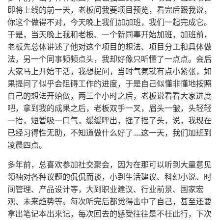
即将上线的前一天，老板问我要项目预览，看完后跟我说，
你这个做得不对，今天晚上我们加加班，我们一起完成它。
于是，当天晚上我和老板、一个新同事开始加班，加班前，
老板先总体讲述了他对这个项目的想法、项目分工和具体做
法，另一个同事频频点头，我却好像只听懂了一点点。会后
大家马上开始干活，我想提问，当时气氛就有点小紧张，如
果提问了似乎会阻碍工作的进度，于是自己似懂非懂地按照
自己的想法开始做，两三个小时之后，老板说看看大家进度
吧，拿到我的成果之后，老板双手一叉，眉头一皱，头轻轻
一抬，短暂吸一口气，缓缓呼出，摇了摇了头，说，我现在
已经习得性无助，不知道做什么好了……这一天，我们加班到
凌晨四点。
多年前，总喜欢参加社交聚会，因为在那可以听到大量意见
领袖对各种议题的侃侃而谈，小到生活建议、科幻小说、时
间管理、产品设计等，大到职业建议、行业前景、国家宏
观、未来趋势等。每次听完后都觉得击中了自己，甚至还要
拿出笔记本出来记，每次回去的感受往往是不枉此行，下次