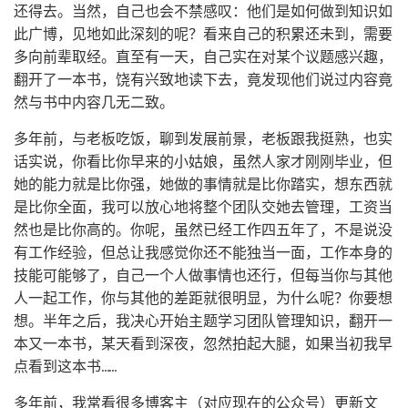
还得去。当然，自己也会不禁感叹：他们是如何做到知识如
此广博，见地如此深刻的呢？看来自己的积累还未到，需要
多向前辈取经。直至有一天，自己实在对某个议题感兴趣，
翻开了一本书，饶有兴致地读下去，竟发现他们说过内容竟
然与书中内容几无二致。
多年前，与老板吃饭，聊到发展前景，老板跟我挺熟，也实
话实说，你看比你早来的小姑娘，虽然人家才刚刚毕业，但
她的能力就是比你强，她做的事情就是比你踏实，想东西就
是比你全面，我可以放心地将整个团队交她去管理，工资当
然也是比你高的。你呢，虽然已经工作四五年了，不是说没
有工作经验，但总让我感觉你还不能独当一面，工作本身的
技能可能够了，自己一个人做事情也还行，但每当你与其他
人一起工作，你与其他的差距就很明显，为什么呢？你要想
想。半年之后，我决心开始主题学习团队管理知识，翻开一
本又一本书，某天看到深夜，忽然拍起大腿，如果当初我早
点看到这本书……
多年前，我常看很多博客主（对应现在的公众号）更新文