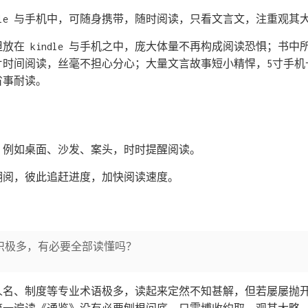
ndle 与手机中，可随身携带，随时阅读，只看文言文，注重观其
放在 kindle 与手机之中，庞大体量不再构成阅读恐惧；书
片时间阅读，丝毫不担心分心；大量文言故事短小精悍，5寸手机
省事耐读。
，例如桌面、沙发、案头，时时提醒阅读。
翻阅，彼此追赶进度，加快阅读速度。
识极多，有必要全部读懂吗？
人名、制度等专业术语极多，读起来定然不知甚解，但若屡屡抛