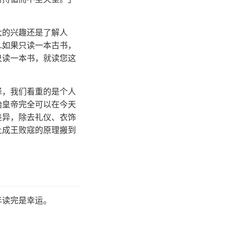
我想，我最大的兴趣还是了解人
…如果只读一本古书，
只读一本书，就读您这
择，我们看重的是个人
始皇帝完全可以在今天
差异，除去礼仪、衣饰
上成王败寇的原理搬到
年读完是幸运。