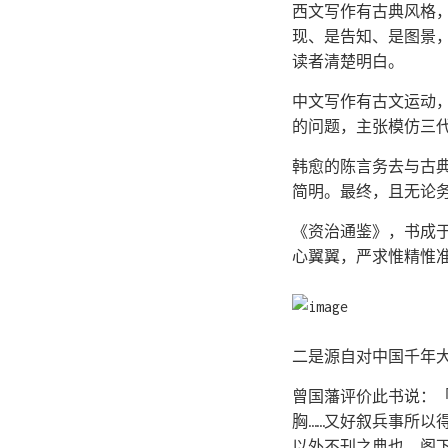
西文写作有古典风格
现、是告知、是图景
读者清楚明白。
中文写作有古文运动
的问题，主张模仿三
韩愈的陈言务去与古
简明。最终，且无论
《资治通鉴》，书成
心翼翼，严求惟精惟
二是源自对中国千年
曾国藩评价此书说：
胸……又好叙兵事所
以外不刊之典也。阁