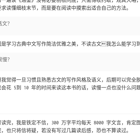
第一遍读《通鉴》没有必要刨根问底，只需博收约取，观其大略
要求读懂细枝末节，而是要在阅读中摸索出适合自己的方法。
话文？
因是学习古典中文写作简洁优雅之美，不读古文我怎么能学习
很慢？
但我觉得一旦习惯且熟悉古文的写作风格及语义，后期可以完全
会花 5到 10 年的时间来读这本书的话，读慢一点也没什么问
读完，我是铁定不信，300 万字平均每天 8000 字文言，肯
完，也只将信将疑，若没有写过几篇读后感，恐也不算读过。