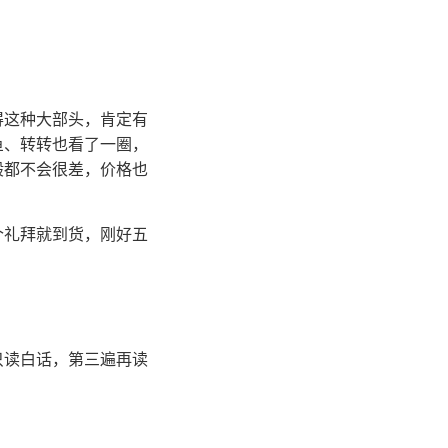
得这种大部头，肯定有
鱼、转转也看了一圈，
般都不会很差，价格也
个礼拜就到货，刚好五
只读白话，第三遍再读