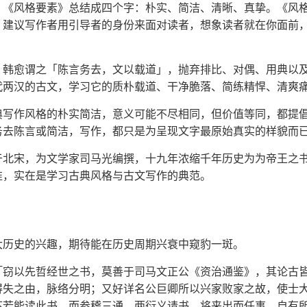
，《风格要素》总结成四个字：朴实、简洁、清晰、真挚。《风
，建议写作者用引导者的身份来面对读者，想象读者就在你面前
，韩愈谓之「陈言务去，文以载道」，抛弃排比、对偶、用典以
代两汉的古文，学习它的质朴载道、干净脆落、简练精悍、清爽
典写作风格的朴实简洁，意义可能不尽相同，但价值等同，都提
务去陈言或简洁，写作，都只是为呈现文字最原始真实的样貌而
于北宋，为文学家司马光编撰，十九年浓缩千年历史为为帝王之
准，实在是学习古典风格与古文写作的典范。
大历史的兴趣，期待能在历史周期兴衰中窥豹一斑。
「窃以先哲经世之书，莫善于司马文正公《资治通鉴》，其论古
以得失之由，脉络分明；又好详名公巨卿所以兴家败家之故，使士
下若能读此书，而参稽三通、两衍义请书，将来出而任事，自有