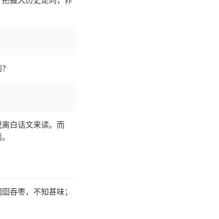
，把握大历史走向，养
到？
脱离白话文来读。而
题。
定囫囵吞枣，不知甚味；