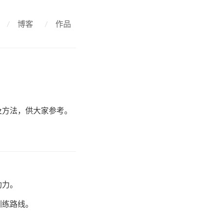
/
博客
/
作品
得及方法，供大家参考。
功力。
训练路线。