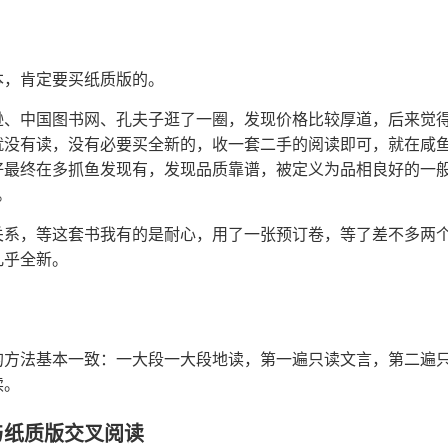
本，肯定要买纸质版的。
逊、中国图书网、孔夫子逛了一圈，发现价格比较厚道，后来觉
就没有读，没有必要买全新的，收一套二手的阅读即可，就在咸
好最终在多抓鱼发现有，发现品质靠谱，被定义为品相良好的一
。
关系，等这套书我有的是耐心，用了一张预订卷，等了差不多两
几乎全新。
的方法基本一致：一大段一大段地读，第一遍只读文言，第二遍
读。
与纸质版交叉阅读