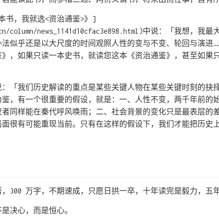
本书，我就选<资治通鉴>》]
com.cn/column/news_1141d10cfac3e898.html)中说：「
办法似乎还是以大尺度的时间观照人性的变与不变、轮回与演进…
鉴》，如果只读一本史书，就读您这本《资治通鉴》，甚至如果
说：「我们历史解读的重点是某些关键人物在某些关键时刻的抉
为鉴，有一个很重要的假设，就是：一、人性不变，两千年前的
权者同样能在秦代呼风唤雨；二、社会背景的变化只是最表层的
局面很有可能重现当前。只有在这样的假设下，我们才能把历史
，300 万字，不期速成，只愿日拱一卒，十年读完是毅力，五
不是决心，而是恒心。