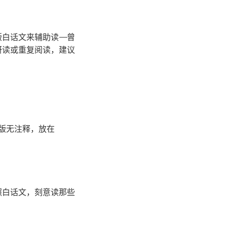
白话文来辅助读——曾
研读或重复阅读，建议
版无注释，放在
照白话文，刻意读那些