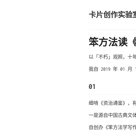
卡片创作实验
笨方法读
以「不朽」观照，十
我自 2019 年 0
01
细啃《资治通鉴》，
一是源自中国古典文
自创办《笨方法学写