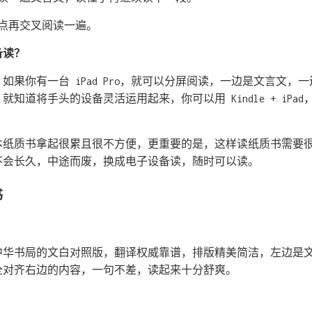
点再交叉阅读一遍。
备读？
如果你有一台 iPad Pro，就可以分屏阅读，一边是文言文，
知道将手头的设备灵活运用起来，你可以用 Kindle + iPad
本纸质书拿起很累且很不方便，更重要的是，这样读纸质书需要
不会长久，中途而废，换成电子设备读，随时可以读。
书
中华书局的文白对照版，翻译权威靠谱，排版精美简洁，左边是
全对齐右边的内容，一句不差，读起来十分舒爽。