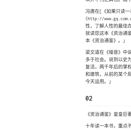
冯唐在[《如果只读一
(http://www.gq.
性，了解人性的最佳
就读您这本《资治通
本《资治通鉴》。」
梁文道在《噪音》中
多于社会。说到以史
复活，两千年后的掌
和建筑，从前的某个
今天运用。」
02
《资治通鉴》皇皇巨著
十年读一本书，重点