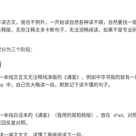
不读古文，我也不例外，一开始读自然各种读不顺，自然要找一版
注释版，无奈注释太多卡断句子，无法流畅阅读，如果不是专业
程分为三个阶段：
版
载一本纯文言文无注释纯净版的《通鉴》，例如中华书局的就有一
看 App 中，自己先大略读一段，默默记下读不懂的句子。
一本纯白话本的《通鉴》（我用的是柏杨版），放在 iPad，对
来回反复对照。
再读一遍文言文，读懂了再继续读下一段。