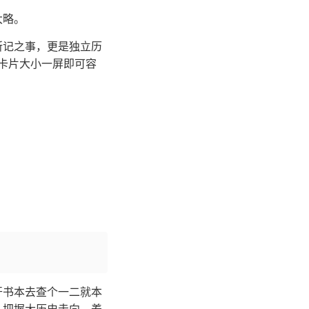
大略。
中所记之事，更是独立历
卡片大小一屏即可容
开书本去查个一二就本