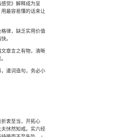
格感觉》解释成为呈
，用最容易懂的话来让
及格律，缺乏实用价值
痛快。
倡文章言之有物，清晰
已。
书，遣词造句，务必小
皆折衷至当，开拓心
大夫怵然知戒。实六经
所持循而不至失坠。」