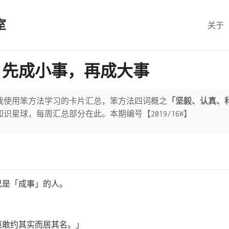
室
关于
，先成小事，再成大事
我使用笨方法学习的卡片汇总，笨方法四词概之
「坚毅、认真、
识星球，每周汇总部分在此。本期编号【2019/16W】
己是「成事」的人。
：
岂敢约其实而居其名。」