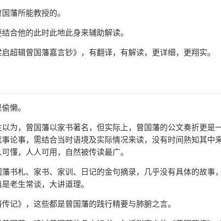
曾国藩所能教授的。
要结合他的此时此地此身来辅助解读。
梁启超辑曾国藩嘉言钞》，有翻译，有解读，更详细，更翔实。
是偷懒。
往以为，曾国藩以家书著名，但实际上，曾国藩的公文奏折更是
就事论事，需结合当时语境及实际情况来读，没有时间熟知其中
人可懂，人人可用，自然被传读最广。
国藩书札、家书、家训、日记的金句摘录，几乎没有具体的故事
篇是老生常谈，大讲道理。
藩传记》，这些都是曾国藩的践行精要与肺腑之言。