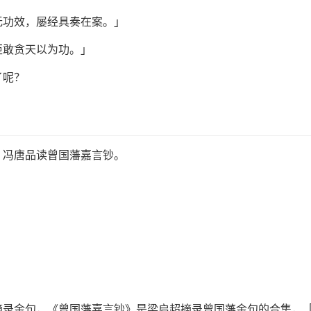
无功效，屡经具奏在案。」
讵敢贪天以为功。」
了呢？
：冯唐品读曾国藩嘉言钞。
摘录金句，《曾国藩嘉言钞》是梁启超摘录曾国藩金句的合集，