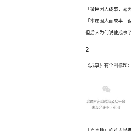
「微臣因人成事，毫
「本属因人而成事，
但后人为何说他成事
2
《成事》有个副标题
「嘉言钞」的意思是