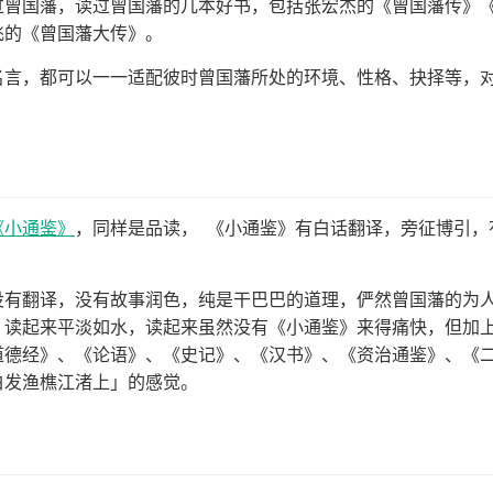
过曾国藩，读过曾国藩的几本好书，包括张宏杰的《曾国藩传》
云飞的《曾国藩大传》。
名言，都可以一一适配彼时曾国藩所处的环境、性格、抉择等，
《小通鉴》
，同样是品读， 《小通鉴》有白话翻译，旁征博引，
没有翻译，没有故事润色，纯是干巴巴的道理，俨然曾国藩的为
，读起来平淡如水，读起来虽然没有《小通鉴》来得痛快，但加
道德经》、《论语》、《史记》、《汉书》、《资治通鉴》、《
白发渔樵江渚上」的感觉。