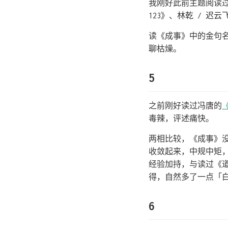
我刚好此前主题阅读
123》、林乾 / 迟
读《成事》中的金句
聊枯燥。
5
之前刚好读过冯唐的
毒辣，评述痛快。
两相比较，《成事》
收敛起来，中规中矩
经验加持，与读过《
得，自然多了一点「
6