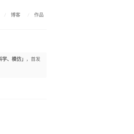
/
博客
/
作品
科学、模仿」
，首发