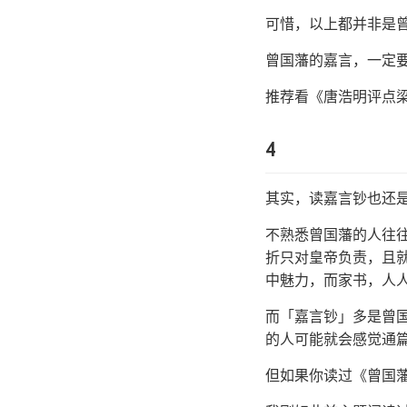
可惜，以上都并非是
曾国藩的嘉言，一定
推荐看《唐浩明评点
4
其实，读嘉言钞也还
不熟悉曾国藩的人往
折只对皇帝负责，且
中魅力，而家书，人
而「嘉言钞」多是曾
的人可能就会感觉通
但如果你读过《曾国