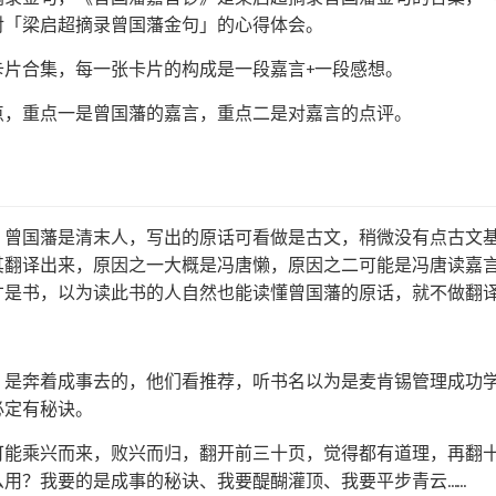
对「梁启超摘录曾国藩金句」的心得体会。
卡片合集，每一张卡片的构成是一段嘉言+一段感想。
点，重点一是曾国藩的嘉言，重点二是对嘉言的点评。
，曾国藩是清末人，写出的原话可看做是古文，稍微没有点古文
其翻译出来，原因之一大概是冯唐懒，原因之二可能是冯唐读嘉
才是书，以为读此书的人自然也能读懂曾国藩的原话，就不做翻
。
，是奔着成事去的，他们看推荐，听书名以为是麦肯锡管理成功学
必定有秘诀。
可能乘兴而来，败兴而归，翻开前三十页，觉得都有道理，再翻十
用？我要的是成事的秘诀、我要醍醐灌顶、我要平步青云……