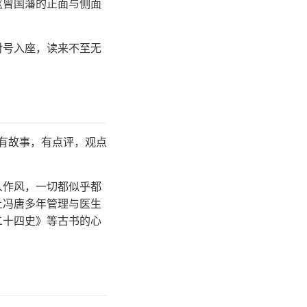
《曾国藩的正面与侧面
对号入座，读来不至无
有故事，有点评，观点
人作风，一切都似乎都
上冯唐多年管理与医生
二十四史》等古书的心