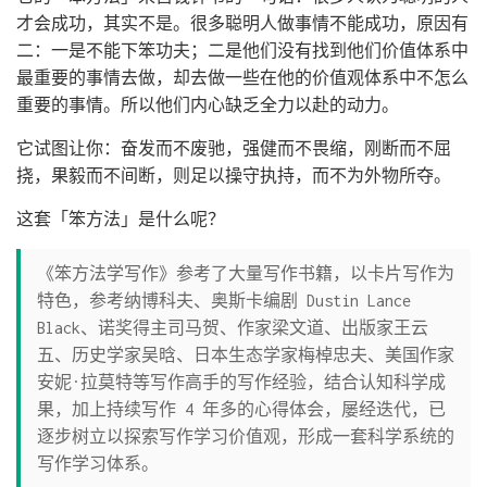
才会成功，其实不是。很多聪明人做事情不能成功，原因有
二：一是不能下笨功夫；二是他们没有找到他们价值体系中
最重要的事情去做，却去做一些在他的价值观体系中不怎么
重要的事情。所以他们内心缺乏全力以赴的动力。
它试图让你：奋发而不废驰，强健而不畏缩，刚断而不屈
挠，果毅而不间断，则足以操守执持，而不为外物所夺。
这套「笨方法」是什么呢？
《笨方法学写作》参考了大量写作书籍，以卡片写作为
特色，参考纳博科夫、奥斯卡编剧 Dustin Lance
Black、诺奖得主司马贺、作家梁文道、出版家王云
五、历史学家吴晗、日本生态学家梅棹忠夫、美国作家
安妮·拉莫特等写作高手的写作经验，结合认知科学成
果，加上持续写作 4 年多的心得体会，屡经迭代，已
逐步树立以探索写作学习价值观，形成一套科学系统的
写作学习体系。