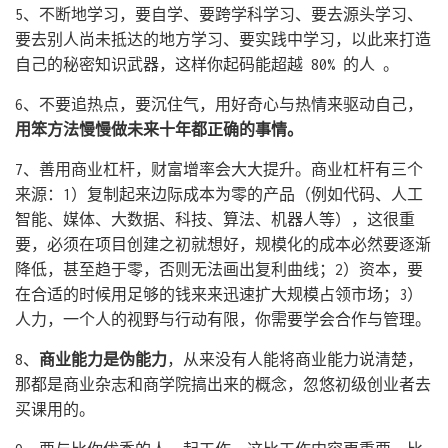
5、不断地学习，要自学、要跨学科学习、要去源头学习、
要去别人尚未抵达的地方学习、要实践中学习，以此来打造
自己的秘密知识武器，这样你起码能超越 80% 的人 。
6、不要追热点，要沉住气，用好奇心与热情来驱动自己，
用笨方法慢慢做未来十年都正确的事情。
7、善用商业杠杆，财富增率会大大提升。商业杠杆有三个
来源：1）复制起来边际成本为零的产品（例如代码、人工
智能、媒体、大数据、科技、算法、机器人等），这很重
要，必须在项目创建之初就想好，规模化的成本必然要逐渐
降低，甚至趋于零，否则无法画出复利曲线；2）资本，要
在合适的时候用足够的钱来来迅速扩大规模占领市场；3）
人力，一个人的视野与行动有限，你需要学会合作与管理。
8、
商业能力是伪能力
，从来没有人能将商业能力说清楚，
那都是商业杂志和商学院搞出来的概念，忽悠初级创业者去
买课用的。