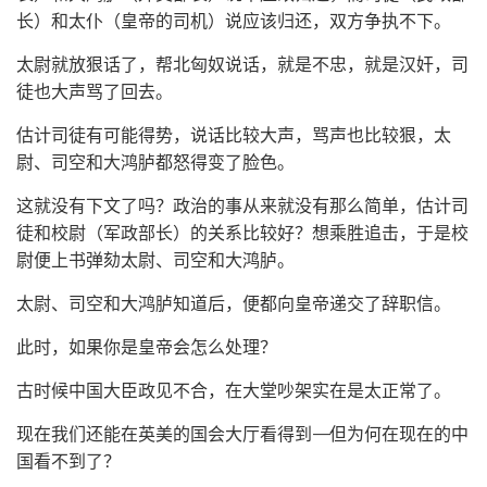
长）和太仆（皇帝的司机）说应该归还，双方争执不下。
太尉就放狠话了，帮北匈奴说话，就是不忠，就是汉奸，司
徒也大声骂了回去。
估计司徒有可能得势，说话比较大声，骂声也比较狠，太
尉、司空和大鸿胪都怒得变了脸色。
这就没有下文了吗？政治的事从来就没有那么简单，估计司
徒和校尉（军政部长）的关系比较好？想乘胜追击，于是校
尉便上书弹劾太尉、司空和大鸿胪。
太尉、司空和大鸿胪知道后，便都向皇帝递交了辞职信。
此时，如果你是皇帝会怎么处理？
古时候中国大臣政见不合，在大堂吵架实在是太正常了。
现在我们还能在英美的国会大厅看得到——但为何在现在的中
国看不到了？