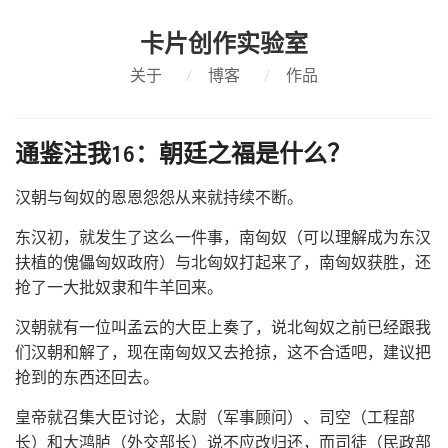
卡片创作实验室
关于
/
博客
/
作品
通鉴注我16：朝廷之福是什么？
汉朝与匈奴的恩恩怨怨从来就持续不断。
东汉初，就发生了这么一件事，南匈奴（可以理解成为东汉
扶植的傀儡匈奴政府）与北匈奴打起来了，南匈奴获胜，还
抢了一大批奴隶和牛羊回来。
汉朝就有一位叫孟云的大臣上奏了，说北匈奴之前已经跟我
们汉朝和解了，现在南匈奴又去抢掠，这不合适吧，建议把
抢到的东西还回去。
皇帝就召集大臣讨论，太尉（军事顾问）、司空（工程部
长）和大鸿胪（外交部长）说不应改归还，而司徒（民政部