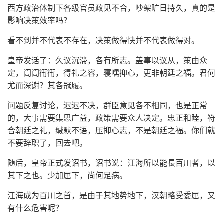
西方政治体制下各级官员政见不合，吵架旷日持久，真的是
影响决策效率吗？
看不到并不代表不存在，决策做得快并不代表做得对。
皇帝发话了：久议沉滞，各有所志。盖事以议从，策由众
定，訚訚衎衎，得礼之容，寝嘿抑心，更非朝廷之福。君何
尤而深谢？其各冠履。
问题反复讨论，迟迟不决，群臣意见各不相同，也是正常
的，大事需要集思广益，政策需要众人决定。忠正和睦，符
合朝廷之礼，缄默不语，压抑心志，不是朝廷之福。你们就
不要辞职了，回去吧。
随后，皇帝正式发诏书，诏书说：江海所以能長百川者，以
其下之也。少加屈下，尚何足病。
江海成为百川之首，是由于其地势地下，汉朝略受委屈，又
有什么危害呢？