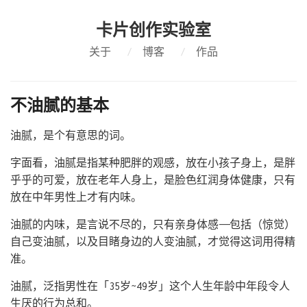
卡片创作实验室
关于
/
博客
/
作品
不油腻的基本
油腻，是个有意思的词。
字面看，油腻是指某种肥胖的观感，放在小孩子身上，是胖
乎乎的可爱，放在老年人身上，是脸色红润身体健康，只有
放在中年男性上才有内味。
油腻的内味，是言说不尽的，只有亲身体感——包括（惊觉）
自己变油腻，以及目睹身边的人变油腻，才觉得这词用得精
准。
油腻，泛指男性在「35岁~49岁」这个人生年龄中年段令人
生厌的行为总和。