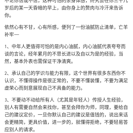
不论你信或不信，这种可怕的亲身体感，终究会在你三十几
岁后的某一天昏暗的早上，由你身上的赘肉与冷汗来告诉
你。
依然心有不甘，心有所感，便列了一份油腻防止清单，亡羊
补牢——
1、中年人更值得可怕的是内心油腻，内心油腻代表夸夸而
谈的言论，经年累月的不思长进以及自以为是的经验，当
然，基本外表也需保证干净清爽。
2、承认自己的学识与能力有限，这个世界有很多东西你不
认识，不懂得操作是很正常的，不要不懂装懂，不要为满足
虚荣心而刻意展现自己不具备的能力。
3、不要动不动给所有人（尤其是年轻人）传授人生经验，
别人有需要自然会来找你，甚至会拜你为师，同理，要给自
己的建议定价，一旦你默认自己的建议是值钱的，说出来话
会更精简，更具价值，进一步的，就懂得拒绝，不要轻易答
应别人的请求。