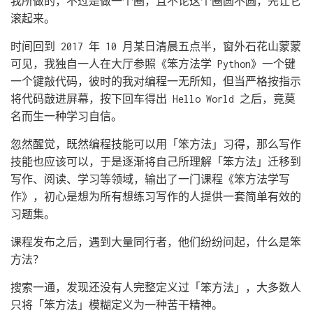
我所做的，不过是做一个圈，且不论这个圈圆不圆，先让它
滚起来。
时间回到 2017 年 10 月某日清晨五点半，窗外石花山蒙蒙
可见，我独自一人在大厅参照《笨方法学 Python》一个键
一个键敲代码，彼时的我对编程一无所知，但当严格按指示
将代码敲进屏幕，按下回车得出 Hello World 之后，竟莫
名而生一种学习自信。
忽然醒觉，既然编程技能可以用「笨方法」习得，那么写作
技能也应该可以，于是逐渐将自己所理解「笨方法」迁移到
写作、阅读、学习等领域，输出了一门课程《笨方法学写
作》，初心是想为所有想练习写作的人提供一套简单有效的
习题集。
课程发布之后，遇到大量同行者，他们纷纷问起，什么是笨
方法？
搜索一通，发现还没有人完整定义过「笨方法」，大多数人
只将「笨方法」模糊定义为一种苦干精神。