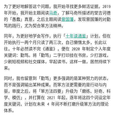
为了更好地解答这个问题，我开始寻找更多鲜活证据，2019
年开始，我开始主题阅读
马奇
，了解马奇所描述的堂吉诃德
的「愚蠢」真意，之后主题阅读
曾国藩
，发现曾国藩的对勤
笃的践行，尤为契合笨方法精神。
同年，为更好地学会写作，执行「
十年读通鉴
」计划，但在
开始执行一两个月只读了两三次，自己懒惰太多，长此以
往，十年必然读不完《通鉴》，便在 2020 年制定个人年度
关键词：勤笃。将「勤笃」二字打印挂在书房，少打游戏，
少刷短视频和社交媒体，早起读书，这样一做，居然持续下
来。
同时，我也留意到「勤笃」更多强调的是某种努力的状态，
而不是强调输出某种成果。而笨方法更需要的是行动与内
驱，审度之后，将「笨方法四要」升级为「磨练、好奇、科
学、模仿」，并打算在 2021 年起，逐年将这四个词设定年
度关键词，计划在未来 4 年间不断打磨升级笨方法的理论
体系。