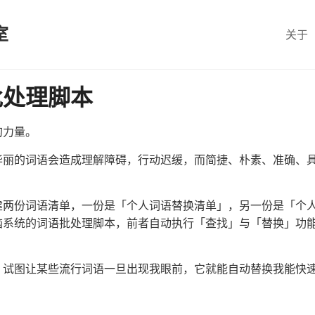
室
关于
批处理脚本
的力量。
华丽的词语会造成理解障碍，行动迟缓，而简捷、朴素、准确、
建两份词语清单，一份是「个人词语替换清单」，另一份是「个
脑系统的词语批处理脚本，前者自动执行「查找」与「替换」功
」试图让某些流行词语一旦出现我眼前，它就能自动替换我能快
：