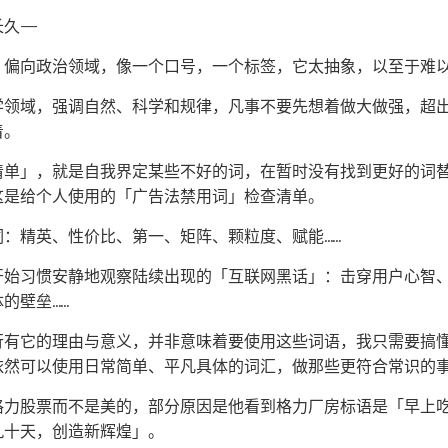
久——
，偏向政治领域，像一个口号，一个标签，它太抽象，以至于难
学领域，强调自然、科学和规律，凡事不要先想着做大做强，超
着。
清单」，就是自我界定某些不好的词，在暂时没有找到更好的词
这是给个人使用的「广告法禁用词」检查清单。
：精英、性价比、第一、矩阵、颗粒度、赋能……
开始习惯安静地观察陆续出现的「互联网黑话」：击穿用户心智
的壁垒……
行有它的理由与意义，并非意味着要使用这些词语，我只需要搞
依然可以使用日常简单、平凡具体的词汇，做那些更符合常识的
格力股票而不是美的，部分原因是他看到格力厂房标语是「早上
九十天，创造新辉煌」。