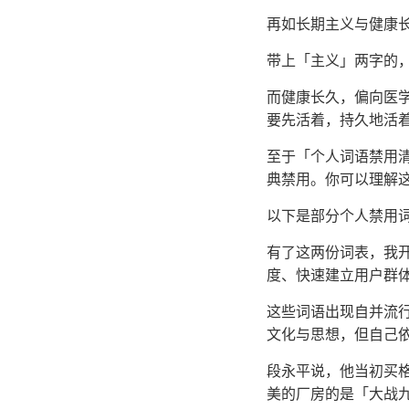
再如长期主义与健康长
带上「主义」两字的
而健康长久，偏向医
要先活着，持久地活
至于「个人词语禁用
典禁用。你可以理解
以下是部分个人禁用词
有了这两份词表，我
度、快速建立用户群体
这些词语出现自并流
文化与思想，但自己
段永平说，他当初买
美的厂房的是「大战