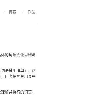
/
博客
/
作品
具体的词语会让思维与
人词语禁用清单」。这
能，后者提醒禁用某些
速理解并执行的词语。