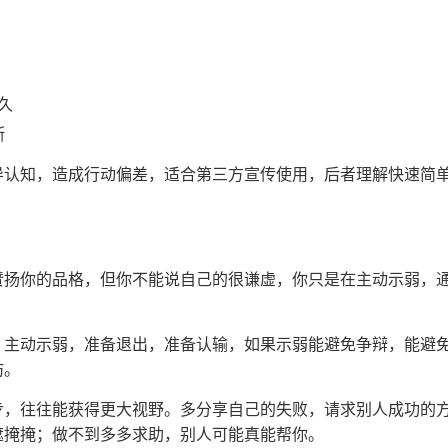
久
断
导认知，造成行动偏差，适合第三方宣传使用，后者理解快速简
赞扬你的品格，但你不能说自己的很谦虚，你只是在主动示弱，
，主动示弱，准备退出，准备认输，如果示弱能避免争辩，能避
妨。
步，往往能获得更大视野。多分享自己的失败，请求别人成功的
遮掩掩；做不到多多求助，别人可能真能帮你。