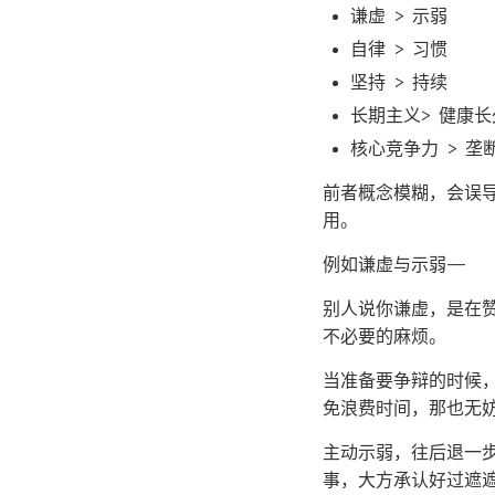
谦虚 > 示弱
自律 > 习惯
坚持 > 持续
长期主义> 健康长
核心竞争力 > 垄
前者概念模糊，会误
用。
例如谦虚与示弱——
别人说你谦虚，是在
不必要的麻烦。
当准备要争辩的时候
免浪费时间，那也无
主动示弱，往后退一
事，大方承认好过遮