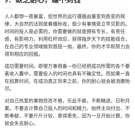
9. 缺乏耐心，赚不到钱
人人都想一夜暴富，但世界的运行遵循由量变到质变的规
律，大自然的法则是春播秋收，极少有事情是立竿见影的。
时间的投入是必需的，你需要做的就是拥有专长，有责任
感，有影响力，利用杠杆效应，获得独步天下的技能组合，
在自己的专业领域做到首屈一指，最终，你的才华和努力会
得到相应的回报。
成功需要时间。即使万事俱备——你已经把成功所需的各个要
素收入囊中，需要投入的时间也具有不确定性。而如果一直
在掐算时间，在成功真正到来之前，你的耐心就会被消磨殆
尽。
对自己热爱的事物孜孜不倦，乐此不疲，不断精进，日积月
累。不要去计算自己投入的时间和精力，始终主动付出、不
断奉献，不要斤斤计较、患得患失，因为一旦开始计算，你
就会失去耐心。