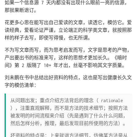
如果一个信息源 7 天内都没有出现什么眼前一亮的信源，
那就果断退订。
花更多心思在能写出自己爱读的文章，读透它，模仿它。爱
读经典，爱看论证严谨，立论端正的科学类文章，就按照那
样的样子去写，即使写得慢，也无所谓。
不为写文章而写，而为思考启发而写，文字是思考的产物，
产出要出书的标准来写，这样的思想才更加长久。《暗时
间》第 2 版隔了 10+ 年才出，丝毫不影响其文字质量。
刘未鹏在书中总结出好资料的特点，这也是写出健康长久文
字的模仿清单：
从问题出发；重点介绍方法背后的理念（ rationale
），注重直观解释，而不是方法的技术细节；按照方法
被发明的时间流程来介绍（先是遇到了什么什么问题，
然后怎样分析，推理，最后发现目前所使用的方法）。
坏资料的特点是：上来就讲方法细节，仿佛某方法是从