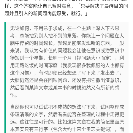
样，这个答案能让自己暂时满意，「只要解决了最醒目的问
题并且引入的新问题尚能忍受，就行。」
无论如何，不用急于求成，在一个主题上深入下去思
考，总能挖到别人挖不到的角落。你能让一个问题在大
脑中停留的时间越长，就越是能够发现新的东西，一般
来说，我认为有价值的问题我会让他在意识或潜意识中
待短则一个星期，长则一个月（视问题大小而定），利
用走路吃饭的时间琢磨（我发现很多我佩服的人也都有
这个习惯），有时即便已经想通了写下来了发出去了，
大脑仍然还是会在回味问题，还没有把它撤出潜意识，
然后看到某篇文章或某本书的时候忽然又有所新的感
悟。
当然你也可以试试把不成熟的想法写下来，试图整理成
条理清晰的文字，然后看看能否在整理的过程中走得更
远。这往往是可行的。比如这篇文章在我的简记里面原
本其实只有三行字（包含大约十来个备忘关键词），而