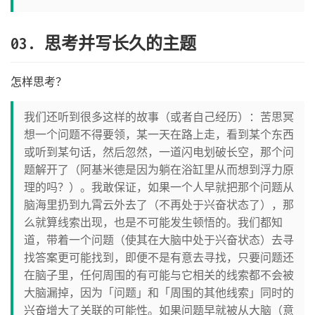
03. 思考并写长久的主题
怎样思考？
我们还听到很多这样的故事（或者自己经历）：苦思冥
想一个问题不得要领，某一天在路上走，看到某个东西
或听到某句话，然后忽然，一道闪电划破长空，那个问
题解开了（阿基米德是因为躺在浴缸里从而想到浮力原
理的吗？）。我敢保证，如果一个人早就把那个问题从
脑海里扔到九霄云外去了（不再处于兴奋状态了），那
么就算线索出现，也是不可能发生顿悟的。我们都知
道，带着一个问题（使其在大脑中处于兴奋状态）去寻
找答案更可能找到，即便不是有意去寻找，只要问题还
在脑子里，任何周围的有可能与它相关的线索都不会被
大脑漏掉，因为「问题」和「周围的其他线索」同时的
兴奋增大了关联的可能性。如果问题早就被从大脑（意