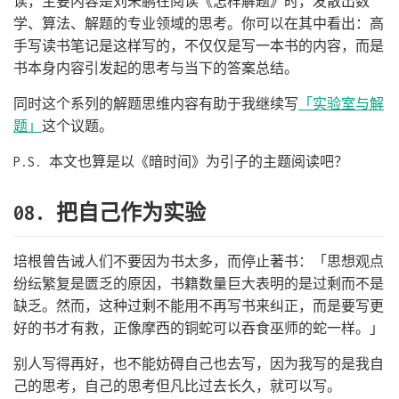
读，主要内容是刘未鹏在阅读《怎样解题》时，发散出数
学、算法、解题的专业领域的思考。你可以在其中看出：高
手写读书笔记是这样写的，不仅仅是写一本书的内容，而是
书本身内容引发起的思考与当下的答案总结。
同时这个系列的解题思维内容有助于我继续写
「实验室与解
题」
这个议题。
P.S. 本文也算是以《暗时间》为引子的主题阅读吧？
08. 把自己作为实验
培根曾告诫人们不要因为书太多，而停止著书：「思想观点
纷纭繁复是匮乏的原因，书籍数量巨大表明的是过剩而不是
缺乏。然而，这种过剩不能用不再写书来纠正，而是要写更
好的书才有救，正像摩西的铜蛇可以吞食巫师的蛇一样。」
别人写得再好，也不能妨碍自己也去写，因为我写的是我自
己的思考，自己的思考但凡比过去长久，就可以写。