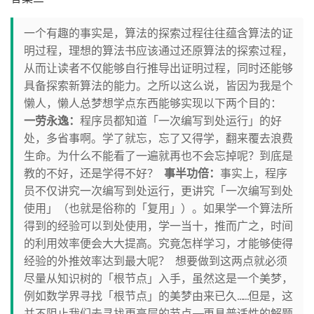
一个有趣的事实是，算法的探索过程往往蕴含算法的证
明过程，理想的算法书应该通过还原算法的探索过程，
从而让读者不仅能够自行推导出证明过程，同时还能够
具备探索新算法的能力。之所以这么说，皆因为我是个
懒人，懒人总梦想学点东西能够实现以下两个目的：
一劳永逸：
程序员都知道「一次编写到处运行」的好
处，多省事啊。学了就忘，忘了又得学，翻来覆去浪费
生命。为什么不能看了一遍就再也不会忘掉呢？到底是
教的不好，还是学得不好？
事半功倍：
事实上，程序
员不仅讲究一次编写到处运行，更讲究「一次编写到处
使用」（也就是俗称的「复用」）。如果学一个算法所
得到的经验可以到处使用，学一当十，推而广之，时间
的利用效率便会大大提高。究竟怎样学习，才能够使得
经验的外推效率达到最大呢？ 想要做到这两点就必须
尽量从知识树的「根节点」入手，虽然这是一个美梦，
例如数学界寻找「根节点」的美梦由来已久……但是，这
并不阻止我们去寻找更高层的节点——更具普适性的解题