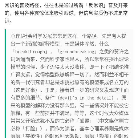
常识的普及路径，往往也是通过所谓「反常识」普及开来
的，使用各种震惊体来吸引眼球，但信息实质仍不过是常
识。
心理&社会科学发展常常是这样一个路径：先是有人提
出一个新颖的解释模型，于是媒体哗然，什么
「breakthrough」，「groundbreaking」之类的赞许之
词汹涌而来，然而科学家也是人，所以常常在提出理论
模型的时候，步子迈得太大没收住，即一下子把结论推
广得太远，觉得模型能够解释一切了。然而利益不相干
的新一代研究者却总是想挑战原有的模型来成名立万的
（这是好事），于是，接着进一步的研究又发现这里面
有更多的细节、条件（devil’s in the detail），原
来的模型的解释力没有那么强，有一些情况并不能被它
解释，有一些前提并不满足，等等，这个时候大众媒体
常常又开始过犹不及的言必称「颠覆」（中文媒体则言
必称「打脸」），而作为读者，基本心理素养则是媒体
嚷嚷「突破性」的时候别太激动，嚷嚷「颠覆」的时候