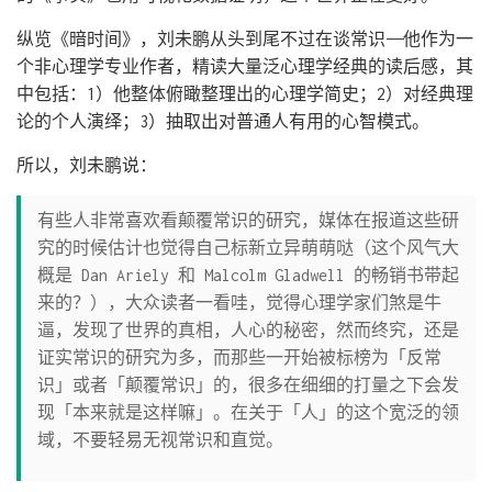
纵览《暗时间》，刘未鹏从头到尾不过在谈常识——他作为一
个非心理学专业作者，精读大量泛心理学经典的读后感，其
中包括：1）他整体俯瞰整理出的心理学简史；2）对经典理
论的个人演绎；3）抽取出对普通人有用的心智模式。
所以，刘未鹏说：
有些人非常喜欢看颠覆常识的研究，媒体在报道这些研
究的时候估计也觉得自己标新立异萌萌哒（这个风气大
概是 Dan Ariely 和 Malcolm Gladwell 的畅销书带起
来的？），大众读者一看哇，觉得心理学家们煞是牛
逼，发现了世界的真相，人心的秘密，然而终究，还是
证实常识的研究为多，而那些一开始被标榜为「反常
识」或者「颠覆常识」的，很多在细细的打量之下会发
现「本来就是这样嘛」。在关于「人」的这个宽泛的领
域，不要轻易无视常识和直觉。