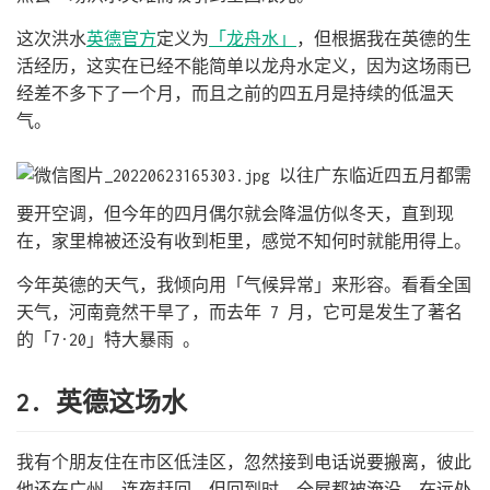
这次洪水
英德官方
定义为
「龙舟水」
，但根据我在英德的生
活经历，这实在已经不能简单以龙舟水定义，因为这场雨已
经差不多下了一个月，而且之前的四五月是持续的低温天
气。
以往广东临近四五月都需
要开空调，但今年的四月偶尔就会降温仿似冬天，直到现
在，家里棉被还没有收到柜里，感觉不知何时就能用得上。
今年英德的天气，我倾向用「气候异常」来形容。看看全国
天气，河南竟然干旱了，而去年 7 月，它可是发生了著名
的「7·20」特大暴雨 。
2. 英德这场水
我有个朋友住在市区低洼区，忽然接到电话说要搬离，彼此
他还在广州，连夜赶回，但回到时，全屋都被淹没，在远处