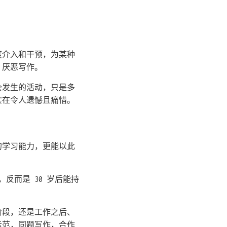
度介入和干预，为某种
，厌恶写作。
会发生的活动，只是多
实在令人遗憾且痛惜。
的学习能力，更能以此
，反而是 30 岁后能持
阶段，还是工作之后、
示范，同题写作，合作