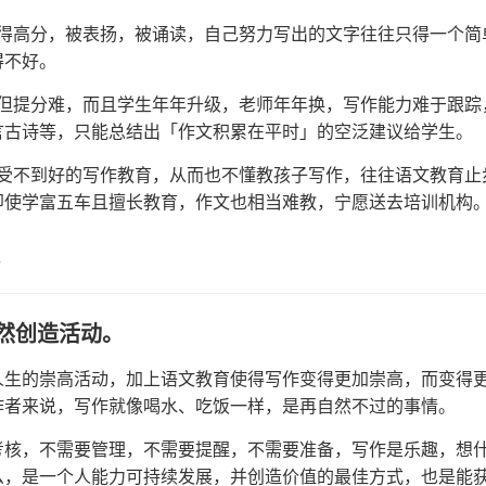
文得高分，被表扬，被诵读，自己努力写出的文字往往只得一个简
得不好。
，但提分难，而且学生年年升级，老师年年换，写作能力难于跟踪
言古诗等，只能总结出「作文积累在平时」的空泛建议给学生。
接受不到好的写作教育，从而也不懂教孩子写作，往往语文教育止
即使学富五车且擅长教育，作文也相当难教，宁愿送去培训机构
然创造活动。
人生的崇高活动，加上语文教育使得写作变得更加崇高，而变得
作者来说，写作就像喝水、吃饭一样，是再自然不过的事情。
考核，不需要管理，不需要提醒，不需要准备，写作是乐趣，想
么，是一个人能力可持续发展，并创造价值的最佳方式，也是能