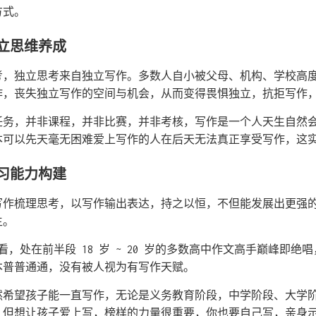
方式。
立思维养成
考，独立思考来自独立写作。多数人自小被父母、机构、学校高
作，丧失独立写作的空间与机会，从而变得畏惧独立，抗拒写作
任务，并非课程，并非比赛，并非考核，写作是一个人天生自然
本可以先天毫无困难爱上写作的人在后天无法真正享受写作，这
习能力构建
写作梳理思考，以写作输出表达，持之以恒，不但能发展出更强
生。
度看，处在前半段 18 岁 ~ 20 岁的多数高中作文高手巅峰即绝唱
本普普通通，没有被人视为有写作天赋。
然希望孩子能一直写作，无论是义务教育阶段，中学阶段、大学
。但想让孩子爱上写，榜样的力量很重要，你也要自己写，亲身