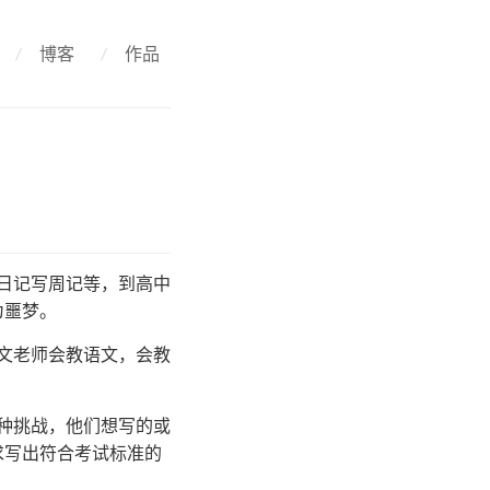
/
博客
/
作品
日记写周记等，到高中
为噩梦。
文老师会教语文，会教
种挑战，他们想写的或
求写出符合考试标准的