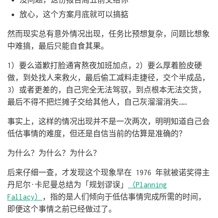
放心，这个方案月底就可以搞掂
然而现实总有意外情况出现，任务比预想复杂，问题比想象
中难搞，最后只能自食其果。
1）要么道歉打脸通宵熬夜加班加点，2）要么厚着脸皮硬
做，到处找人来救火，最后偷工减料走捷径，交个半成品，
3）或者更差的，自己完全无法驾驭，到点根本无法交货，
最后不得不把烂摊子交给其他人，自己灰溜溜消失……
事实上，这样的情况出现并不是一次两次，明明知道自己会
低估事情的难度，但还是自信当前的估算是准确的？
为什么？为什么？为什么？
后来仔细一查，才发现这个现象早在 1976 年就被诺奖得主
丹尼尔·卡尼曼总结为「规划谬误」
（Planning
Fallacy）
，指的是人们倾向于低估事情完成所需的时间，
即便这个事情之前已经做过了。