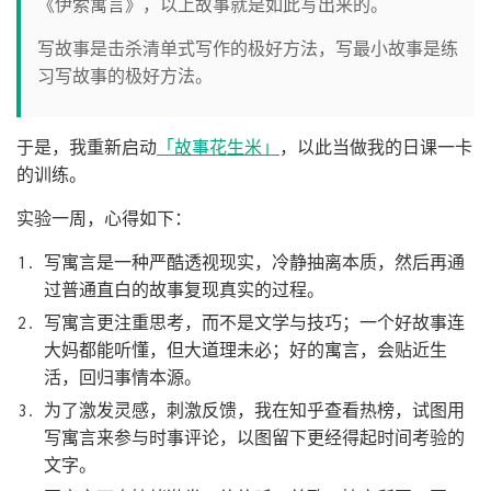
《伊索寓言》，以上故事就是如此写出来的。
写故事是击杀清单式写作的极好方法，写最小故事是练
习写故事的极好方法。
于是，我重新启动
「故事花生米」
，以此当做我的日课一卡
的训练。
实验一周，心得如下：
写寓言是一种严酷透视现实，冷静抽离本质，然后再通
过普通直白的故事复现真实的过程。
写寓言更注重思考，而不是文学与技巧；一个好故事连
大妈都能听懂，但大道理未必；好的寓言，会贴近生
活，回归事情本源。
为了激发灵感，刺激反馈，我在知乎查看热榜，试图用
写寓言来参与时事评论，以图留下更经得起时间考验的
文字。