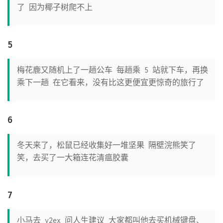
了 因为椰子树爬不上
5
梅花鹿又随机上了一趟公车 每趟乘 5 站就下车，再换
乘下一趟 在它看来，没有比这更便宜更惊奇的旅行了
6
冬天来了，松鼠已经收集好一堆坚果 隔壁浣熊笑了
笑，去买了一大箱连花清瘟胶囊
7
小马去 v2ex 问人生建议 大家都叫他去买机械键盘、