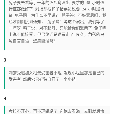
兔子要去看等了一年的火烈鸟演出 要求的 48 小时通
行证都做好了 到场却被鸭子检票员说要 24 小时通行
证 兔子问：为什么不早说？ 鸭子答：不好意思呀，我
也才刚刚接到通知， 兔子说：等这个演出，我们等了
一年呀 鸭子说：对不起呀，只能给你们退票了 兔子嘴
上说不能接受，但最终还是退票走了 良久，角落的乌
龟自言自语：选票能退吗？
3
刺猬受邀加入相亲受害者小组 发现小组里都是自己的
受害者 然后它只好独自开了一个小组
4
考拉不开心，再不理蜻蜓了 它跑去看海，去到就后悔