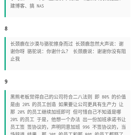
建博客、搞 NAS
8
长颈鹿在沙漠与骆驼擦身而过 长颈鹿忽然大声说：谢
谢你呀 骆驼说：你谢什么？ 长颈鹿说：谢谢你没有阻
止我
9
黑熊老板觉得自己的公司符合二八法则 即 80% 的价值
是由 20% 的员工创造 如果要让公司更具有生产力 让
那 20% 的员工继续加班即可 但可惜自己不知道是哪
20% 的员工 于是，他想一个办法 出一份加班承诺书让
员工签 签协议的，声明同意加班 996 不签协议的，当
场辞退 结果，那 20% 的员工和那 80% 的员工都怒了