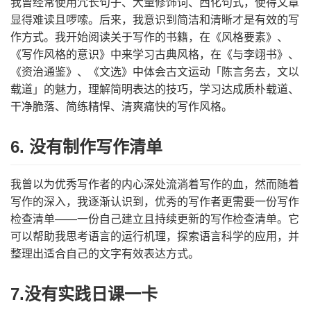
我曾经常使用冗长句子、大量修饰词、西化句式，使得文章
显得难读且啰嗦。后来，我意识到简洁和清晰才是有效的写
作方式。我开始阅读关于写作的书籍，在《风格要素》、
《写作风格的意识》中来学习古典风格，在《与李翊书》、
《资治通鉴》、《文选》中体会古文运动「陈言务去，文以
载道」的魅力，理解简明表达的技巧，学习达成质朴载道、
干净脆落、简练精悍、清爽痛快的写作风格。
6. 没有制作写作清单
我曾以为优秀写作者的内心深处流淌着写作的血，然而随着
写作的深入，我逐渐认识到，优秀的写作者更需要一份写作
检查清单——一份自己建立且持续更新的写作检查清单。它
可以帮助我思考语言的运行机理，探索语言科学的应用，并
整理出适合自己的文字有效表达方式。
7.没有实践日课一卡