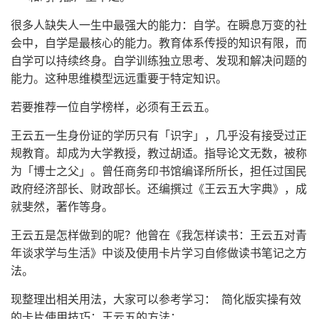
很多人缺失人一生中最强大的能力：自学。在瞬息万变的社
会中，自学是最核心的能力。教育体系传授的知识有限，而
自学可以持续终身。自学训练独立思考、发现和解决问题的
能力。这种思维模型远远重要于特定知识。
若要推荐一位自学榜样，必须有王云五。
王云五一生身份证的学历只有「识字」，几乎没有接受过正
规教育。却成为大学教授，教过胡适。指导论文无数，被称
为「博士之父」。曾任商务印书馆编译所所长，担任过国民
政府经济部长、财政部长。还编撰过《王云五大字典》，成
就斐然，著作等身。
王云五是怎样做到的呢？他曾在《我怎样读书：王云五对青
年谈求学与生活》中谈及使用卡片学习自修做读书笔记之方
法。
现整理出相关用法，大家可以参考学习： 简化版实操有效
的卡片使用技巧：王云五的方法：