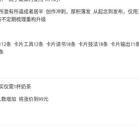
所激有所逼成者居半 创作冲刺，厚积薄发 从起念到发布，仅用
来将不定期梳理重构升级
12条 卡片工具12条 卡片读书10条 卡片技法18条 卡片输出11
条
购买仅需1杯奶茶
数增加 将涨价到99元