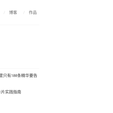
/
博客
/
作品
只有100条精华要告
卡片实践指南