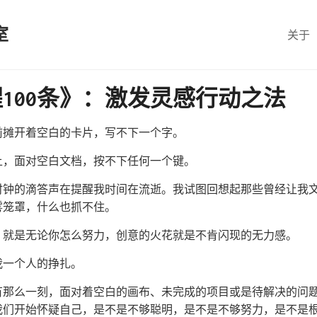
室
关于
100条》：激发灵感行动之法
前摊开着空白的卡片，写不下一个字。
上，面对空白文档，按不下任何一个键。
时钟的滴答声在提醒我时间在流逝。我试图回想起那些曾经让我
雾笼罩，什么也抓不住。
，就是无论你怎么努力，创意的火花就是不肯闪现的无力感。
我一个人的挣扎。
有那么一刻，面对着空白的画布、未完成的项目或是待解决的问
我们开始怀疑自己，是不是不够聪明，是不是不够努力，是不是