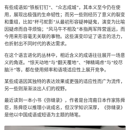
有些成语如”铁板钉钉”、”众志成城”，其本义至今仍在使
用，展现出极强的生命韧性；而另一些则经历了意义的裂变
和重组，比如”杯弓蛇影”从最初形容疑神疑鬼，演变为比喻
因疑虑而自寻烦恼；”风马牛不相及”本指两军阵营遥远，而
今用来形容毫无关联的事物。这些演变印证了语言的活力，
也折射出不同时代的表达需求。
在这个语言进化的丛林中，相近含义的成语往往展开一场意
义的角逐。”惊天动地”与”翻天覆地”、”殚精竭虑”与”绞尽
脑汁”等，都在使用频率和语境适应性上展开竞争。
某些成语因其独特的表达效果或更强的适应性而广为流传，
另一些则渐渐淡出人们的视野。
最近读到一本小书《弥缝录》，作者是台湾裔日本作家陈舜
臣，陈舜臣以推理小说成名，但汉学知识深厚，《弥缝录》
是他以中国成语或短语为主题的随笔。