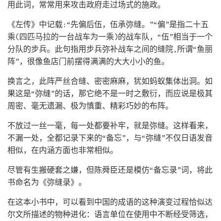
用此词，常常用来攻击政府走过场式的施政。
《左传》中记载:“先偏后伍，伍承弥缝。”“偏”是指二十五
乘(四匹马拉的一台战车为一乘)的战车队，“伍”相当于一个
分队的步兵。此句指用步兵弥补战车之间的缝院,所谓“鱼丽
阵”，很像鱼店门前摆得满满的大大小小的鱼。
换言之，此阵严丝合缝、密密麻麻，犹如蚂蚁集体出洞。如
果这是“弥缝”的话，那它绝不是一时之敷衍，而应说是极其
周密、毫无遗漏、极为慎重、精彩巧妙的布阵。
不放过一丝一毫，每一处都要补牢，就是弥缝。这样看来，
不漏一处，全都记录下来的“备忘”，与“弥缝”不仅日语发音
相似，在内涵方面也非常相似。
尽管有生搬硬套之嫌，但陈舜臣还是模仿“备忘录”词，将此
书命名为《弥缝录》。
在这本小书中，可以看到中国的成语的这种演变过程恰似达
尔文所描述的物种进化：语言单位在使用中不断经受筛选，