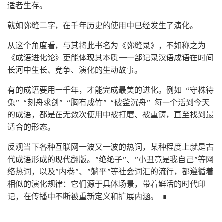
适者生存。
就如弥缝二字，在千年历史的使用中已经发生了演化。
从这个角度看，与其将此书名为《弥缝录》，不如称之为
《成语进化论》更能体现其本质——一部记录汉语成语在时间
长河中生长、竞争、演化的生动故事。
有的成语要用一千年，才能完成最美的进化。例如 “守株待
兔” “刻舟求剑” “胸有成竹” “破釜沉舟” 每一个活到今天
的成语，都是在无数次使用中被打磨、被重铸，直至找到最
适合的形态。
反观当下各种互联网一波又一波的热词，某种程度上就是古
代成语形成的现代翻版。”绝绝子”、”小丑竟是我自己”等网
络热词，以及”内卷”、”躺平”等社会词汇的流行，都遵循着
相似的演化规律：它们源于具体场景，带着鲜活的时代印
记，在传播中不断被重新定义和扩展内涵。 ∎