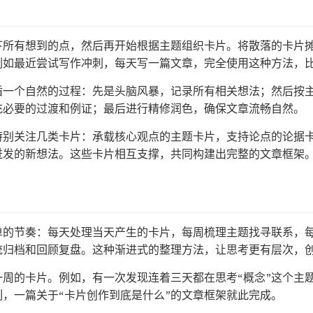
下所有想到的点，然后再开始根据主题组织卡片。将散落的卡片
例如最近尝试写作冲刺，每天写一篇文章，完全使用这种方法，
循一个自然的过程：先是头脑风暴，记录所有相关想法；然后按
充必要的过渡和例证；最后进行精修润色，确保文章流畅自然。
特别关注几类卡片：承载核心观点的主题卡片，支持论点的论据
迸发的新想法。这些卡片相互支撑，共同构建出完整的文章框架
单的节奏：每天处理当天产生的卡片，每周梳理主题找寻联系，
统归档和回顾复盘。这种渐进式的整理方法，让思考更有层次，
一周的卡片。例如，有一次发现连着三天都在思考“概念”这个主
，一篇关于“卡片创作到底是什么”的文章框架就此完成。