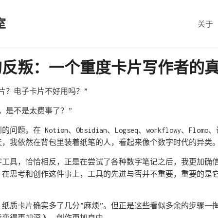
室
关于
的反叛：一个重度卡片写作者的
片？电子卡片不好用吗？”
，是不是太费事了？”
。在 Notion、Obsidian、Logseq、workflowy、Fl
天，我依然在背包里装着纸笔的人，看起来像个数字时代的异类
字工具，恰恰相反，正是在尝试了各种数字笔记之后，我更加确
：在思考和创作这件事上，工具的先进与否并不重要，重要的是
纸质卡片确实多了几分”麻烦”。但正是这些看似多余的步骤——
考变得更加深入，创作更加自由。