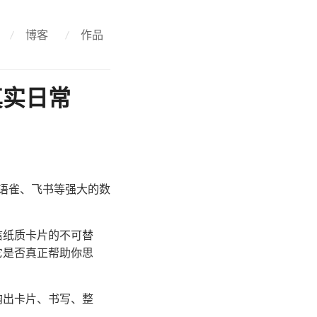
/
博客
/
作品
真实日常
omo、语雀、飞书等强大的数
。
信纸质卡片的不可替
它是否真正帮助你思
掏出卡片、书写、整